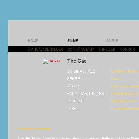
HOME
FILME
SPIELE
ACTION/ABENTEUER
|
SCI-FI/FANTASY
|
THRILLER
|
HORROR
|
The Cat
ORIGINALTITEL:
Doyangi: Jukeu
GENRE:
Horror
REGIE:
Byeon Seung-w
HAUPTDARSTELLER:
Park Min-young
LAUFZEIT:
DVD (101 Min) •
LABEL:
Busch Media Gr
20.09.2022 von MarS