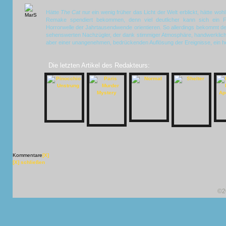
Hätte
The Cat
nur ein wenig früher das Licht der Welt erblickt, hätte 
Remake spendiert bekommen, denn viel deutlicher kann sich ein Fil
Horrorwelle der Jahrtausendwende orientieren. So allerdings bekommt de
sehenswerten Nachzügler, der dank stimmiger Atmosphäre, handwerklic
aber einer unangenehmen, bedrückenden Auflösung der Ereignisse, ein her
Die letzten Artikel des Redakteurs:
Kommentare
[X]
[X] schließen
©2