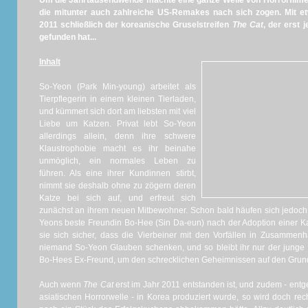
Um die Jahrtausendwende machte eine ganze Welle von Horrorfilme
die mitunter auch zahlreiche US-Remakes nach sich zogen. Mit e
2011 schließlich der koreanische Gruselstreifen
The Cat
, der erst
gefunden hat...
Inhalt
So-Yeon (Park Min-young) arbeitet als
Tierpflegerin in einem kleinen Tierladen,
und kümmert sich dort am liebsten mit viel
Liebe um Katzen. Privat lebt So-Yeon
allerdings allein, denn ihre schwere
Klaustrophobie macht es ihr beinahe
unmöglich, ein normales Leben zu
führen. Als eine ihrer Kundinnen stirbt,
nimmt sie deshalb ohne zu zögern deren
Katze bei sich auf, und erfreut sich
zunächst an ihrem neuen Mitbewohner. Schon bald häufen sich jedoch 
Yeons beste Freundin Bo-Hee (Sin Da-eun) nach der Adoption einer Katz
sie sich sicher, dass die Vierbeiner mit den Vorfällen in Zusammenh
niemand So-Yeon Glauben schenken, und so bleibt ihr nur der junge 
Bo-Hees Ex-Freund, um den schrecklichen Geheimnissen auf den Grund
Auch wenn
The Cat
erst im Jahr 2011 entstanden ist, und zudem - ent
asiatischen Horrorwelle - in Korea produziert wurde, so wird doch rec