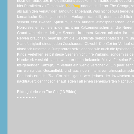
noch ein Stück des Erfolgskuchens abbekommen hätte. Allzu deutlic
hier Parallelen zu Filmen wie
The Ring
oder auch
Ju-on: The Grudge
, 
als auch den Verlauf der Handlung anbelangt. Was nicht etwas bedeuten
koreanische Kopie japanischer Vorlagen darstellt, denn tatsächlic
seinem erst zweiten Spielfilm, einen äußerst atmosphärischen, g
Horrorstreifen zu liefern, der nicht nur Katzenmenschen an die Nieren
Grund zahlreicher deftiger Szenen, in denen Katzen mitunter ihr Le
Nerven brauchen, beansprucht die Geschichte selbst spätestens im 
Standfestigkeit eines jeden Zuschauers. Obwohl
The Cat
im Verlauf s
akustisch untermalte Jumpscares setzt, ebenso wie auch die typischen 
Kinos, verfehlen selbst diese Szenen nicht ihre Wirkung, sondern zei
Handwerk versteht - auch wenn er eben bekannte Motive für seine Erz
titelgebenden Katze(n) im Verlauf ein wenig verschenkt. Ein paar seh
ein wenig das Gesamtbild, und auch den intensiven atmosphärische
Pendants erreicht
The Cat
nicht ganz, wer jedoch der inzwischen a
nachtrauert, der findet hier auf jeden Fall einen sehenswerten Nachzügle
Bildergalerie von The Cat (13 Bilder)