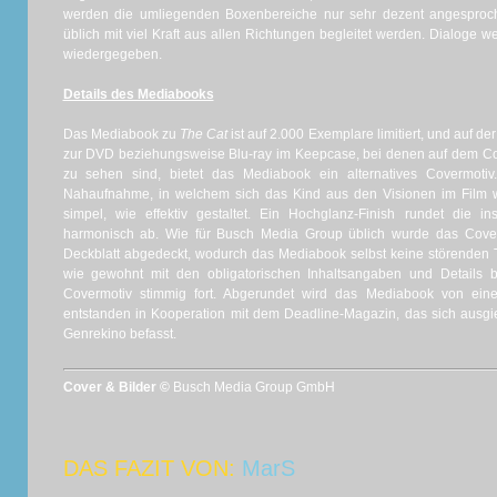
werden die umliegenden Boxenbereiche nur sehr dezent angespro
üblich mit viel Kraft aus allen Richtungen begleitet werden. Dialoge 
wiedergegeben.
Details des Mediabooks
Das Mediabook zu
The Cat
ist auf 2.000 Exemplare limitiert, und auf de
zur DVD beziehungsweise Blu-ray im Keepcase, bei denen auf dem Cov
zu sehen sind, bietet das Mediabook ein alternatives Covermotiv
Nahaufnahme, in welchem sich das Kind aus den Visionen im Film wi
simpel, wie effektiv gestaltet. Ein Hochglanz-Finish rundet die 
harmonisch ab. Wie für Busch Media Group üblich wurde das Cover
Deckblatt abgedeckt, wodurch das Mediabook selbst keine störenden T
wie gewohnt mit den obligatorischen Inhaltsangaben und Details b
Covermotiv stimmig fort. Abgerundet wird das Mediabook von eine
entstanden in Kooperation mit dem Deadline-Magazin, das sich ausgi
Genrekino befasst.
Cover & Bilder ©
Busch Media Group GmbH
DAS FAZIT VON:
MarS