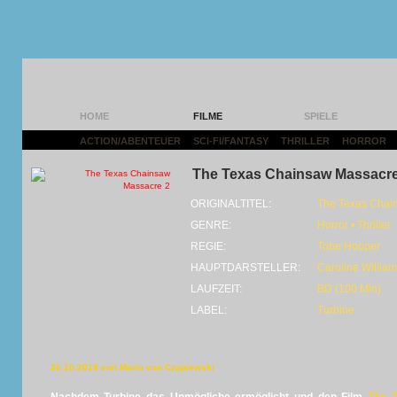
HOME
FILME
SPIELE
ACTION/ABENTEUER
|
SCI-FI/FANTASY
|
THRILLER
|
HORROR
|
The Texas Chainsaw Massacre
ORIGINALTITEL:
The Texas Chai
GENRE:
Horror • Thriller
REGIE:
Tobe Hooper
HAUPTDARSTELLER:
Caroline William
LAUFZEIT:
BD (100 Min)
LABEL:
Turbine
26.10.2018 von Mario von Czapiewski