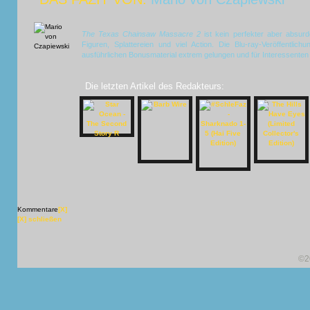
The Texas Chainsaw Massacre 2
ist kein perfekter aber absur
Figuren, Splattereien und viel Action. Die Blu-ray-Veröffentlich
ausführlichen Bonusmaterial extrem gelungen und für Interessenten
Die letzten Artikel des Redakteurs:
Kommentare
[X]
[X] schließen
©2