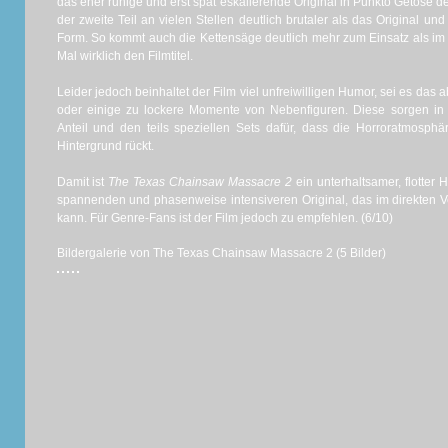
das eher ruhige und erst spät eskalierende Original in Punkto Getöse deut
der zweite Teil an vielen Stellen deutlich brutaler als das Original und 
Form. So kommt auch die Kettensäge deutlich mehr zum Einsatz als im V
Mal wirklich den Filmtitel.
Leider jedoch beinhaltet der Film viel unfreiwilligen Humor, sei es das
oder einige zu lockere Momente von Nebenfiguren. Diese sorgen in
Anteil und den teils speziellen Sets dafür, dass die Horroratmosp
Hintergrund rückt.
Damit ist
The Texas Chainsaw Massacre 2
ein unterhaltsamer, flotter 
spannenden und phasenweise intensiveren Original, das im direkten Ver
kann. Für Genre-Fans ist der Film jedoch zu empfehlen. (6/10)
Bildergalerie von The Texas Chainsaw Massacre 2 (5 Bilder)