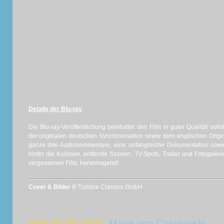
Details der Blu-ray
Die Blu-ray-Veröffentlichung beinhaltet den Film in guter Qualität voll
der originalen deutschen Synchronisation sowie dem englischen Origin
ganze drei Audiokommentare, eine unfangreiche Dokumentation sowie
hinter die Kulissen, entfernte Szenen, TV-Spots, Trailer und Fotogaleri
vergessenen Film, hervorragend!
Cover & Bilder ©
Turbine Classics GmbH
DAS FAZIT VON:
Mario von Czapiewski