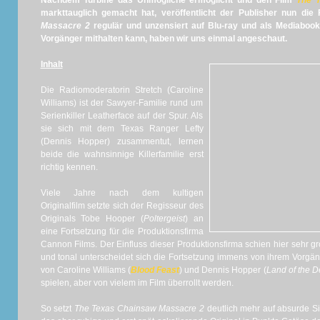
Nachdem Turbine das Unmögliche ermöglicht und den Film
The 
markttauglich gemacht hat, veröffentlicht der Publisher nun die
Massacre 2
regulär und unzensiert auf Blu-ray und als Mediabook
Vorgänger mithalten kann, haben wir uns einmal angeschaut.
Inhalt
Die Radiomoderatorin Stretch (Caroline
Williams) ist der Sawyer-Familie rund um
Serienkiller Leatherface auf der Spur. Als
sie sich mit dem Texas Ranger Lefty
(Dennis Hopper) zusammentut, lernen
beide die wahnsinnige Killerfamilie erst
richtig kennen.
Viele Jahre nach dem kultigen
Originalfilm setzte sich der Regisseur des
Originals Tobe Hooper (
Poltergeist
) an
eine Fortsetzung für die Produktionsfirma
Cannon Films. Der Einfluss dieser Produktionsfirma schien hier sehr g
und tonal unterscheidet sich die Fortsetzung immens von ihrem Vorgä
von Caroline Williams (
Blood Feast
) und Dennis Hopper (
Land of the 
spielen, aber von vielem im Film überrollt werden.
So setzt
The Texas Chainsaw Massacre 2
deutlich mehr auf absurde Si