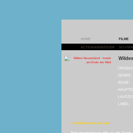
HOME
FILME
ACTION/ABENTEUER
|
SCI-FI/
Wildes
ORIGINA
GENRE:
REGIE:
HAUPTD
LAUFZEI
LABEL:
04.10.2018 von Panikmike