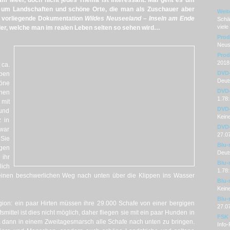
m Meer, doch nicht jedes Thema ist interessant. Mal geht es um
 um Landschaften und schöne Orte, die man als Zuschauer aber
Weit
s vorliegende Dokumentation
Wildes Neuseeland – Inseln am Ende
Schäf
viele
der, welche man im realen Leben selten so sehen wird…
Prod
Neus
Prod
2018
 ca.
DVD
ben
Deuts
höne
DVD-
hen
1.78:
mit
DVD-
und
Kein
z in
DVD-
zwar
27.0
 Sie
Blu-
gen
Deut
ihr
Blu-
lich
1.78:
einen beschwerlichen Weg nach unten über die Klippen ins Wasser
Blu-
Kein
Blu-
on: ein paar Hirten müssen ihre 29.000 Schafe von einer bergigen
27.0
mittel ist dies nicht möglich, daher fliegen sie mit ein paar Hunden in
FSK
 dann in einem Zweitagesmarsch alle Schafe nach unten zu bringen.
Info