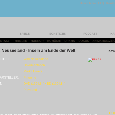
Unser Team
|
FAQ
|
Konta
SPIELE
SONSTIGES
PODCAST
HA
FANTASY
|
THRILLER
|
HORROR
|
KOMÖDIE
|
DRAMA
|
DOKUS
|
ANIMATION/ZEI
 Neuseeland - Inseln am Ende der Welt
BEW
LTITEL:
Wild Newzealand
Dokumentation
Mark Flowers
ARSTELLER:
Pinguine
T:
DVD (130 Min) • BD (130 Min)
Polyband
DO