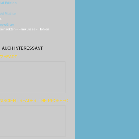
ial Edition
hl Medien
sc
agwörter
ninsekten • Filmkulisse • Höhlen
AUCH INTERESSANT
ZZHEART
ISCIENT READER: THE PROPHEC...