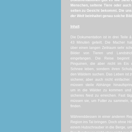
Dokumentationen gibt es wie Sand a
Menschen, seltene Tiere oder auch
selten zu Gesicht bekommt. Die un
der Welt
beinhaltet genau solche Bil
Inhalt
Die Dokumentation ist in drei Teile á
43 Minuten geteilt. Die Macher ha
über einen langen Zeitraum sehr sc
Bilder von Tieren und Landstric
eingefangen. Die Reise beginnt 
Pinguinen, die aber nicht im Eis 
Schnee leben, sondern ihren Schut
den Wäldern suchen. Das Leben ist 
sicherer, aber auch nicht einfacher.
müssen steile Abhänge hinaufsprin
um in die Wälder zu kommen und 
sicheres Nest zu erreichen. Fast täg
müssen sie, um Futter zu sammeln, 
finden.
Währenddessen in einer anderen Regi
Region ins Tal bringen. Doch ohne Hilfs
einem Hubschrauber in die Berge, um