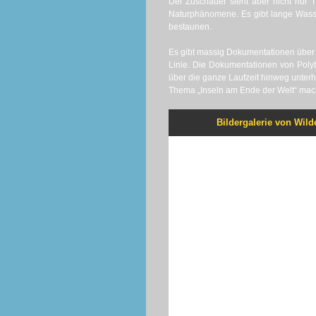
Der Zuschauer sieht aber nicht nur
Naturphänomene. Es gibt lange Wasse
bestaunen.
Es gibt massig Dokumentationen über 
Linie. Die Dokumentationen von Poly
über die ganze Laufzeit hinweg unterhal
Thema „Inseln am Ende der Welt“ mach
Bildergalerie von Wild