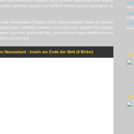
 Tiere und Menschen, sondern auch schöne Landstriche und seltene
Spec
rfälle, speiende Geysire und farblich wunderschöne Landstriche zu
Nein
Anza
1 Di
viele verschiedene Themen, doch selten begeistern diese auf ganzer
Schl
band haben allerdings meistens eine sehr hohe Qualität und können
Riese
ten. Auch hier ist dies der Fall, alleine die sehr gute Qualität und das
en Lust auf mehr.
es Neuseeland - Inseln am Ende der Welt (4 Bilder)
BU
OMN