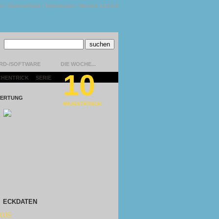
kt
|
Datenschutz
|
Impressum
|
Version 1.13.0.9
RD-/SOFTWARE
DIE WOCHE...
10
CHENTRICK
|
SERIE
|
ERTUNG
MAJESTÄTISCH
ECKDATEN
KUS