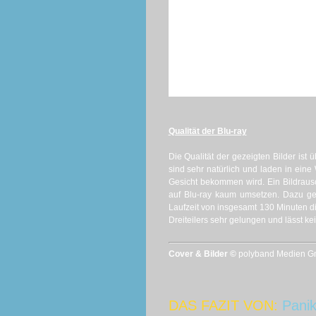
Qualität der Blu-ray
Die Qualität der gezeigten Bilder ist ü
sind sehr natürlich und laden in eine 
Gesicht bekommen wird. Ein Bildraus
auf Blu-ray kaum umsetzen. Dazu ges
Laufzeit von insgesamt 130 Minuten di
Dreiteilers sehr gelungen und lässt k
Cover & Bilder ©
polyband Medien Gmb
DAS FAZIT VON:
Pani