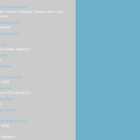
ere Schauspieler
er • Hunde • Kakapo Papagei • Kiwi • und
 mehr...
uktionsland
eeland
uktionsjahr
-Ton
ch Dolby Digital 2.0
Bild
1
Extras
e
Verkaufsstart
7.2018
ray-Ton
sch DTS-HD MA 2.0
ray-Bild
1
ray-Extras
e
ray-Verkaufsstart
7.2018
-Programm