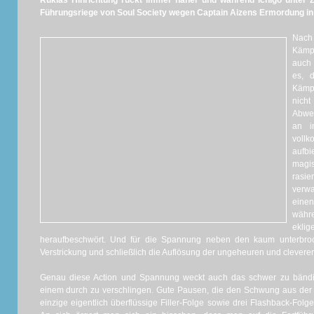
Rukias Hinrichtung rückt immer näher und während Ichigo unter Zei
Führungsriege von Soul Society wegen Captain Aizens Ermordung in z
Nach 
Kämp
auch 
es, 
Kämpf
nich
Abwec
an i
vollk
aufb
magi
rasie
verwa
eine
währe
eklig
heraufbeschwört. Und für die Spannung neben den kaum unterbro
Verstrickung und schließlich die Auflösung der ungeheuren und clever
Genau diese Action und Spannung weckt auch das schwer zu bändig
einem durch zu verschlingen. Gute Pausen, die den Schwung aus der S
einzige eigentlich überflüssige Filler-Folge sowie drei Flashback-Fol