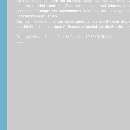
An sich ärgert man sich ein bisschen, dass man auf die Fortführ
andererseits sind sämtliche Charaktere so cool und interessant,
spannender Kämpfe ein annehmbares "Übel" ist, ihre Beweggründ
Facetten kennenzulernen.
Auch sehr angenehm ist das runde Ende der Staffel mit dieser Box,
abschließt und ohne lästigen Cliffhanger ankündigt, wie die Geschichte
Bildergalerie von Bleach - Box 3 (Episoden 42-63) (6 Bilder)