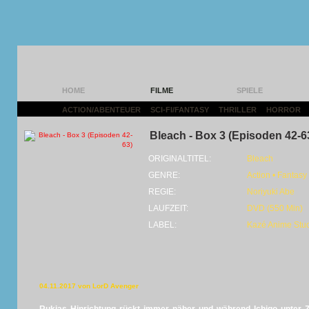
HOME
FILME
SPIELE
ACTION/ABENTEUER
|
SCI-FI/FANTASY
|
THRILLER
|
HORROR
|
Bleach - Box 3 (Episoden 42-6
ORIGINALTITEL:
Bleach
GENRE:
Action • Fantasy
REGIE:
Noriyuki Abe
LAUFZEIT:
DVD (550 Min)
LABEL:
Kazé Anime Stu
04.11.2017 von LorD Avenger