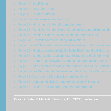
Folge 47 - Die Rächer
Folge 48 - Hitsugaya, heult!
Folge 49 - Rukias Alptraum
Folge 50 - Wiedererwachender Löwe
Folge 51 - Hinrichtung in der Morgendämmerung
Folge 52 - Renji, Schwur der Seele! Kampf auf Leben und Tod mit B
Folge 53 - Ichimaru Gins Versuchung, zerstörte Bereitschaft
Folge 54 - Ein Vollendeter Eid! Bring Rukia zurück
Folge 55 - Die Stärksten Shinigami! Die ultimative Konfrontation zw
Folge 56 - Hochgeschwindigkeits Schlacht! Bestimme die Göttin des
Folge 57 - Senbonzakura, zerschmettert! Zangetsu stößt in den Himm
Folge 58 - Befreie! Die schwarze Klinge, die übernatürliche Stärke
Folge 59 - Das Ergebnis des tödlichen Kampfes! Der weiße Stolz und
Folge 60 - Die Wahrheit der Verzweiflung, der Dolch des Mörders is
Folge 61 - Aizen steht! Die schrecklichen Ambitionen
Folge 62 - Versammelt! Die Gruppe der stärksten Shinigamis
Folge 63 - Rukias Entscheidung, Ichigos Erinnerungen
Cover & Bilder ©
Tite Kubo/Shueisha, TV TOKYO, dentsu, Pierrot