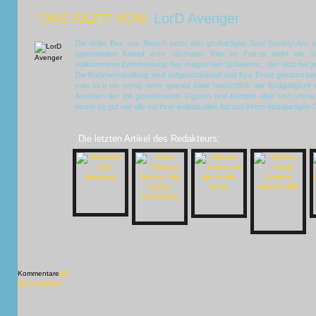
DAS FAZIT VON:
LorD Avenger
Die dritte Box von
Bleach
setzt den großartigen Soul Society-Arc a
spannenden Kampf zum nächsten. Klar im Fokus steht die Shi
vollkommene Entfesselung des magischen Schwertes, das sich bei je
Die Rahmenhandlung wird aufgeschlüsselt und fürs Erste gekonnt b
man sich ein wenig mehr getraut hätte hinsichtlich der Endgültigkeit e
Ansehen der toll gezeichneten Figuren und Kämpfe aber von vorne
einem so gut wie alle mit ihrer individuellen Art und ihrem einzigartigen
Die letzten Artikel des Redakteurs:
Kommentare
[X]
[X] schließen