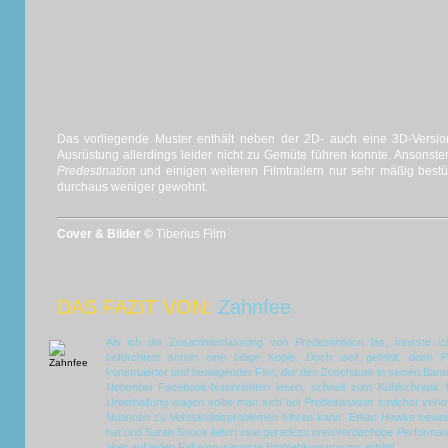
Das vorliegende Muster enthält neben der 2D- auch eine 3D-Version
Ausrüstung allerdings leider nicht zu Gemüte führen konnte. Ansonsten
Predestination
und einigen weiteren Filmtrailern nur sehr mäßig bestü
durchaus weniger gewohnt.
Cover & Bilder ©
Tiberius Film
DAS FAZIT VON:
Zahnfee
Als ich die Zusammenfassung von
Predestination
las, musste ich
befürchtete schon eine billige Kopie. Doch weit gefehlt, denn
P
konstruierter und bewegender Film, der den Zuschauer in seinen Bann 
Nebenbei Facebook-Nachrichten lesen, schnell zum Kühlschrank 
Unterhaltung wagen sollte man sich bei
Predestination
tunlichst verk
Nuancen zu Verständnisproblemen führen kann. Ethan Hawke beweist
hat und Sarah Snook liefert eine geradezu preisverdächtige Performance
aber auf jeden Fall eine wärmste Empfehlung von mir erhält!