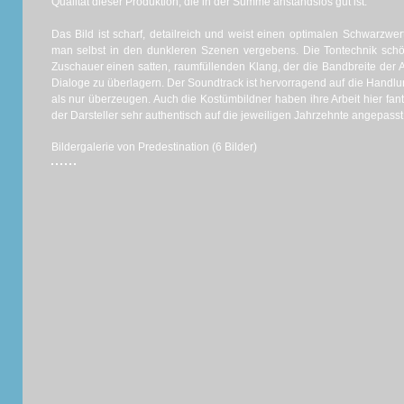
Qualität dieser Produktion, die in der Summe anstandslos gut ist.
Das Bild ist scharf, detailreich und weist einen optimalen Schwarzwer
man selbst in den dunkleren Szenen vergebens. Die Tontechnik schö
Zuschauer einen satten, raumfüllenden Klang, der die Bandbreite der A
Dialoge zu überlagern. Der Soundtrack ist hervorragend auf die Hand
als nur überzeugen. Auch die Kostümbildner haben ihre Arbeit hier fa
der Darsteller sehr authentisch auf die jeweiligen Jahrzehnte angepasst
Bildergalerie von Predestination (6 Bilder)