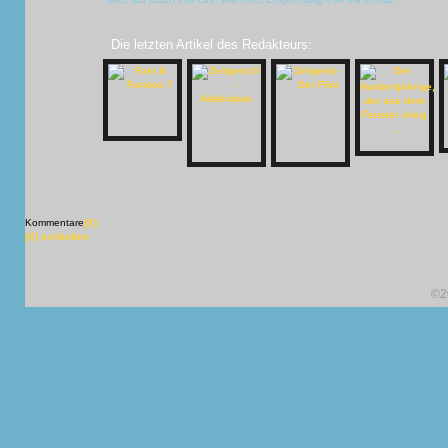
Die letzten Artikel des Redakteurs:
Kommentare
[X]
[X] schließen
©2