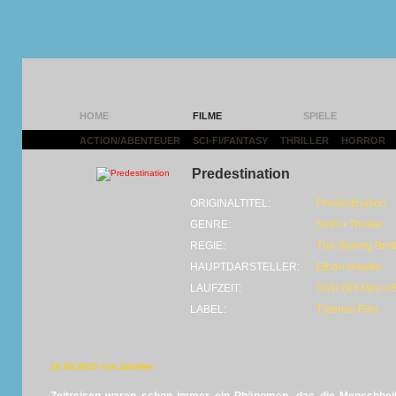
HOME
FILME
SPIELE
ACTION/ABENTEUER
|
SCI-FI/FANTASY
|
THRILLER
|
HORROR
|
Predestination
ORIGINALTITEL:
Predestination
GENRE:
SciFi • Thriller
REGIE:
The Spierig Brot
HAUPTDARSTELLER:
Ethan Hawke
LAUFZEIT:
DVD (93 Min) • 
LABEL:
Tiberius Film
10.03.2015 von Zahnfee