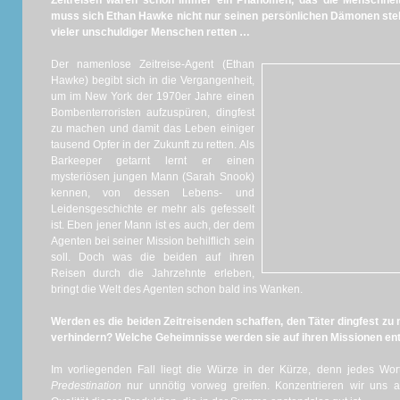
Zeitreisen waren schon immer ein Phänomen, das die Menschheit 
muss sich Ethan Hawke nicht nur seinen persönlichen Dämonen ste
vieler unschuldiger Menschen retten …
Der namenlose Zeitreise-Agent (Ethan
Hawke) begibt sich in die Vergangenheit,
um im New York der 1970er Jahre einen
Bombenterroristen aufzuspüren, dingfest
zu machen und damit das Leben einiger
tausend Opfer in der Zukunft zu retten. Als
Barkeeper getarnt lernt er einen
mysteriösen jungen Mann (Sarah Snook)
kennen, von dessen Lebens- und
Leidensgeschichte er mehr als gefesselt
ist. Eben jener Mann ist es auch, der dem
Agenten bei seiner Mission behilflich sein
soll. Doch was die beiden auf ihren
Reisen durch die Jahrzehnte erleben,
bringt die Welt des Agenten schon bald ins Wanken.
Werden es die beiden Zeitreisenden schaffen, den Täter dingfest zu 
verhindern? Welche Geheimnisse werden sie auf ihren Missionen e
Im vorliegenden Fall liegt die Würze in der Kürze, denn jedes Wo
Predestination
nur unnötig vorweg greifen. Konzentrieren wir uns al