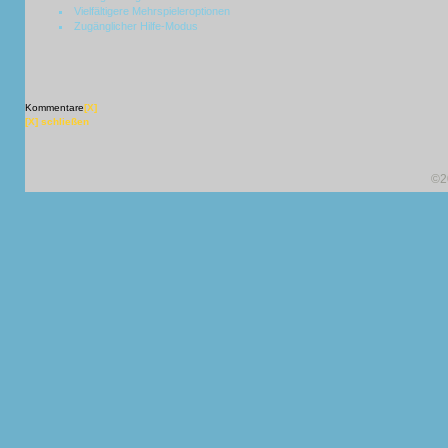
Vielfältigere Mehrspieleroptionen
Zugänglicher Hilfe-Modus
Kommentare
[X]
[X] schließen
©2