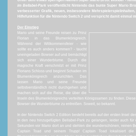
Unter dem etwas sperrigen Namen
Super Mario Bros. Wonder - Nint
im Bellabel-Park
veröffentlicht Nintendo das bunte Super Mario Br
verbesserter Grafik, neuen, insbesondere Mehrspielerspielinhalten
Hilfefunktion für die Nintendo Switch 2 und verspricht damit einmal
Der Einstieg
Mario und seine Freunde reisen zu Prinz
Florian in das Blumenkönigreich.
Während der Willkommensfeier - wie
sollte es auch anders kommen? - taucht
uneingeladen Bowser auf und bemächtigt
sich einer Wunderblume. Durch die
magische Kraft verschmilzt er mit Prinz
Florians Schloss und beginnt Schaden im
Blumenkönigreich anzurichten. Das
lassen Mario und seine Freunde
selbstverständlich nicht durchgehen und
machen sich auf die Reise, die über die
Inseln des Blumenkönigreichs verteilten Königssamen zu finden. Diese 
Bowser die Wunderblume zu entreißen. Soweit, so bekannt.
In der Nintendo Switch 2 Edition besteht bereits auf der ersten Insel d
in den neu hinzugefügten Bellabel-Park zu gelangen, leider auch fü
Sekunden vor Mario dort an und stehlen die wunderschönen, reinen Be
Captain Toad und seinem Trupp! Captain Toad lokalisiert die