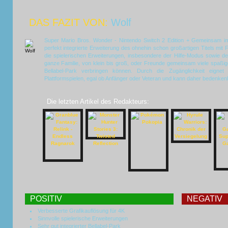
DAS FAZIT VON:
Wolf
Super Mario Bros. Wonder - Nintendo Switch 2 Edition + Gemeinsam im 
perfekt integrierte Erweiterung des ohnehin schon großartigen Titels mi
die spielerischen Erweiterungen, insbesondere der Hilfe-Modus sowie de
ganze Familie, von klein bis groß, oder Freunde gemeinsam viele spaß
Bellabel-Park verbringen können. Durch die Zugänglichkeit eignet
Plattformspielen, egal ob Anfänger oder Veteran und kann daher bedenke
Die letzten Artikel des Redakteurs:
POSITIV
NEGATIV
Verbesserte Grafikauflösung für 4K
Sinnvolle spielerische Erweiterungen
Sehr gut integrierter Bellabel-Park