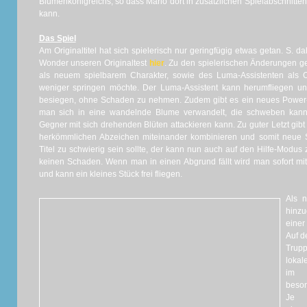
Blumenkönigreichs, so dass Mario dort in zusätzlichen Spielabschnitte
kann.
Das Spiel
Am Originaltitel hat sich spielerisch nur geringfügig etwas getan. S. d
Wonder unseren Originaltest
hier
. Zu den spielerischen Änderungen ge
als neuem spielbarem Charakter, sowie des Luma-Assistenten als Op
weniger springen möchte. Der Luma-Assistent kann herumfliegen
besiegen, ohne Schaden zu nehmen. Zudem gibt es ein neues Power
man sich in eine wandelnde Blume verwandelt, die schweben kann
Gegner mit sich drehenden Blüten attackieren kann. Zu guter Letzt gib
herkömmlichen Abzeichen miteinander kombinieren und somit neue 
Titel zu schwierig sein sollte, der kann nun auch auf den Hilfe-Modus
keinen Schaden. Wenn man in einen Abgrund fällt wird man sofort mit e
und kann ein kleines Stück frei fliegen.
Als n
hinz
einer
Auf d
Trup
loka
im S
beson
Je 