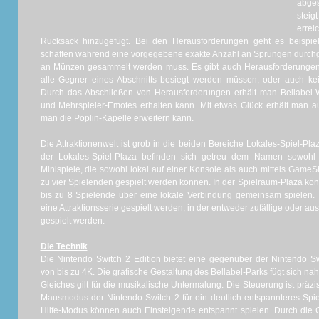
abge
steig
errei
Rucksack hinzugefügt. Bei den Herausforderungen geht es beispie
schaffen während eine vorgegebene exakte Anzahl an Sprüngen durchge
an Münzen gesammelt werden muss. Es gibt auch Herausforderungen, 
alle Gegner eines Abschnitts besiegt werden müssen, oder auch ke
Durch das Abschließen von Herausforderungen erhält man Bellabel
und Mehrspieler-Emotes erhalten kann. Mit etwas Glück erhält man 
man die Poplin-Kapelle erweitern kann.
Die Attraktionenwelt ist grob in die beiden Bereiche Lokales-Spiel-Plaz
der Lokales-Spiel-Plaza befinden sich getreu dem Namen sowohl 
Minispiele, die sowohl lokal auf einer Konsole als auch mittels Game
zu vier Spielenden gespielt werden können. In der Spielraum-Plaza kön
bis zu 8 Spielende über eine lokale Verbindung gemeinsam spielen. 
eine Attraktionsserie gespielt werden, in der entweder zufällige oder a
gespielt werden.
Die Technik
Die Nintendo Switch 2 Edition bietet eine gegenüber der Nintendo Sw
von bis zu 4K. Die grafische Gestaltung des Bellabel-Parks fügt sich nahtl
Gleiches gilt für die musikalische Untermalung. Die Steuerung ist präzi
Mausmodus der Nintendo Switch 2 für ein deutlich entspannteres Spi
Hilfe-Modus können auch Einsteigende entspannt spielen. Durch die 