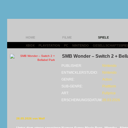
HOME
FILME
SPIELE
XBOX
|
PLAYSTATION
|
PC
|
NINTENDO
|
GESELLSCHAFTSSPIE
SMB Wonder – Switch 2 + Bell
PUBLISHER:
Nintendo
ENTWICKLERSTUDIO:
Nintendo
GENRE:
Action
SUB-GENRE:
Plattform
ART:
Fullprice
ERSCHEINUNGSDATUM:
26.03.2026
28.05.2026 von Wolf