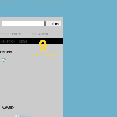
kt
|
Datenschutz
|
Impressum
|
Version 1.13.0.9
RD-/SOFTWARE
DIE WOCHE...
9
CHENTRICK
|
SERIE
|
ERTUNG
SEIDIG GLÄNZEND
AWARD