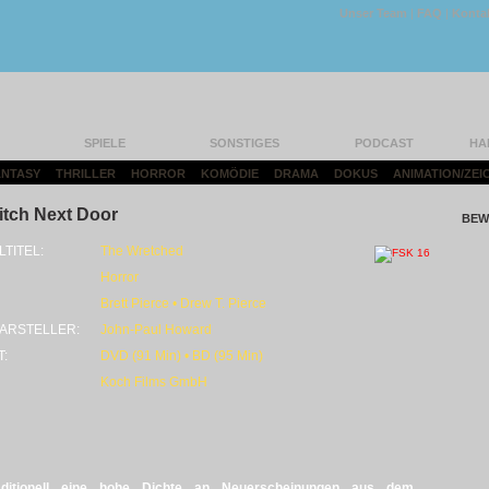
Unser Team
|
FAQ
|
Konta
SPIELE
SONSTIGES
PODCAST
HA
FANTASY
|
THRILLER
|
HORROR
|
KOMÖDIE
|
DRAMA
|
DOKUS
|
ANIMATION/ZEI
itch Next Door
BEW
LTITEL:
The Wretched
Horror
Brett Pierce • Drew T. Pierce
ARSTELLER:
John-Paul Howard
T:
DVD (91 Min) • BD (95 Min)
Koch Films GmbH
raditionell eine hohe Dichte an Neuerscheinungen aus dem