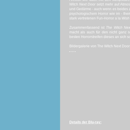
Witch Next Door
setzt mehr auf Atmos
und Gedärme - auch wenn es beides zu 
psychologischem Horror wie im - them
stark vertretenen Fun-Horror a la
Wish
Zusammenfassend ist
The Witch Nex
macht als auch für den nicht ganz s
besten Horrorstreifen dieses an sich s
Bildergalerie von The Witch Next Door 
Details der Blu-ray: