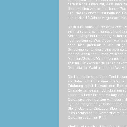
darauf eingelassen hat, dass man hi
Horrorstreifen vor sich hat, kommt
The 
hat. Dieser - obwohl fast beiläufig e
den letzten 10 Jahren vorgebracht hat.
Doch auch sonst ist
The Witch Next D
sehr ruhig und stimmungsvoll und läss
Seitenstränge der Handlung zu beleuch
noch vorkommt. Was diesen Film auß
dass hier größtenteils auf billig
Schockmomente, diese sind aber selte
man bei ähnlichen Filmen oft schon a
Monsters/Geistes/Dämons zu rechnen i
spät im Film - wirklich zu sehen bekom
Normalfall im Wald unter einer Wurzel
Die Hauptrolle spielt John-Paul Howar
als Sohn von Chris Pine in
Hell or
Erfahrung spielt Howard den Ben a
Charakter, an dessen Schicksal man ge
Curda als Love Interest Mallory, die e
Curda spielt den ganzen Film über mit 
egal ob sie gerade geküsst oder von
Stelle Gabriela Quezada Bloomgard
"Schulschlampe" JJ verheizt wird, in 
Curda im gesamten Film.
Ähnlich wie auch mit den Jumpscar