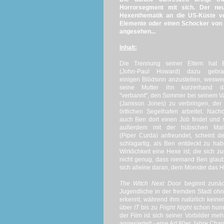
Horrorsegment mit sich. Der ne
Hexenthematik an die US-Küste ve
Elemente oder einen Schocker von 
angesehen...
Inhalt:
Die Trennung seiner Eltern hat 
(John-Paul Howard) dazu gebrac
einigen Blödsinn anzustellen, wesw
seine Mutter ihn kurzerhand d
"verbannt", den Sommer bei seinem V
(Jamison Jones) zu verbringen, de
örtlichen Segelhafen arbeitet. Nac
auch Ben dort einen Job findet und 
außerdem mit der hübschen Mall
(Piper Curda) anfreundet, scheint 
schlagartig, als Ben entdeckt zu ha
Wirklichkeit eine Hexe ist, die sich
nicht genug, dass niemand Ben glaub
sich alleine daran, dem Monster das 
The Witch Next Door
beginnt zunäc
Jugendliche in der fremden Stadt oh
erkennt, während ihm natürlich keine
über
IT
bis zu
Fright Night
schon hund
der Film ist sich seiner Vorbilder me
angesiedelt - eine Art 80er Jahre Ch