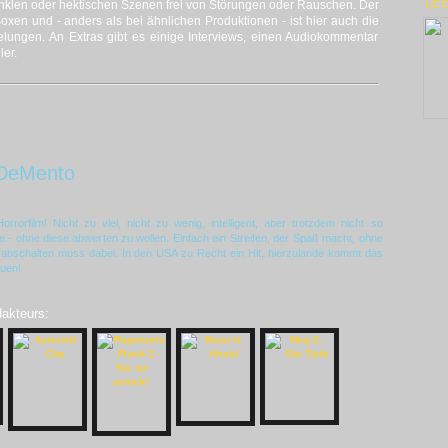
LE
 dunklen oder hektischen Szenen frei von Störungen oder Rauschen. Der
xen und - anders als bei ähnlichen Produktionen - ist hier auch die
elungen. An Extras gibt es einige Interviews, einen Audiokommentar
er.
DeMento
rrorfilm! Nicht zu viel, nicht zu wenig, intelligent, aber trotzdem nicht so
Filme - ohne diese abwerten zu wollen. Einfach ein Streifen, der Spaß macht, ohne
abschalten muss dabei. In den USA zu Recht ein Hit, hierzulande kommt das
auen!
dakteurs: