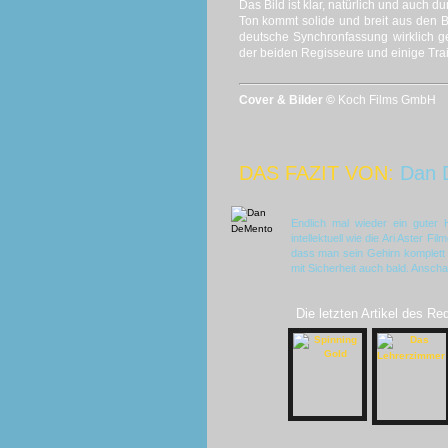
Das Bild ist klar, natürlich und auch
Ton kommt solide und breit aus den Bo
deutsche Synchronfassung wirklich g
der beiden Regisseure und einige Trail
Cover & Bilder ©
Koch Films GmbH
DAS FAZIT VON:
Dan 
Endlich mal wieder ein guter Ho
intellektuell wie die Ari Aster 
dass man sein Gehirn komplett 
mit Sicherheit auch bald. Ansch
Die letzten Artikel des Re