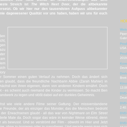
ueste Streich ist
The Witch Next Door
, der die altbekannte
rsetzt. Ob wir hier nur den tausendsten Aufguss altbekannter
nie dagewesener Qualität vor uns haben, haben wir uns für euch
HO
Weit
Piper
Ben
Gabr
ht,
Prod
egen
USA
azu
Prod
ater
2019
r am
hdem
Kom
sich
Devi
ory
Dre
der Sommer einen guten Verlauf zu nehmen. Doch das ändert sich
Brett
ben glaubt, dass die freundliche Nachbarin Abbie (Zarah Mahler) in
Kino
 zunächst von ihren eigenen, dann von anderen Kindern ernährt. Doch
13.0
t - es scheint auch niemand die Kinder zu vermissen. So macht Ben
DVD
Handwerk zu legen und stößt dabei auf ein dunkles Geheimnis.
Deuts
DVD-
hst wie viele andere Filme seiner Gattung. Der missverstandene
2.40:
ne Freunde, der als einziger das Monster, das die Menschen bedroht
r der Erwachsenen glaubt - all das war von
Nightmare on Elm Street
DVD-
erte Male da. Doch sogar das wäre in keinster Weise störend, denn
Inter
hr als bewusst. Und so verströmt der Film - obwohl im Hier und Jetzt
DVD-
arme, ohne zu kopieren oder zu parodieren. Und gerade wenn man sich