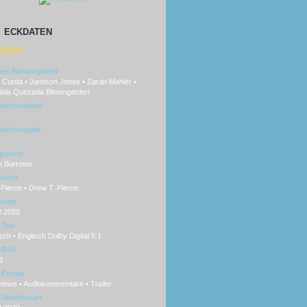
ECKDATEN
RROR
ere Schauspieler
 Curda • Jamison Jones • Zarah Mahler •
iela Quezada Bloomgarden
uktionsland
uktionsjahr
ponist
n Burrows
hbuch
 Pierce • Drew T. Pierce
start
8.2020
-Ton
ch • Englisch Dolby Digital 5.1
Bild
1
Extras
views • Audiokommentare • Trailer
Verleihstart