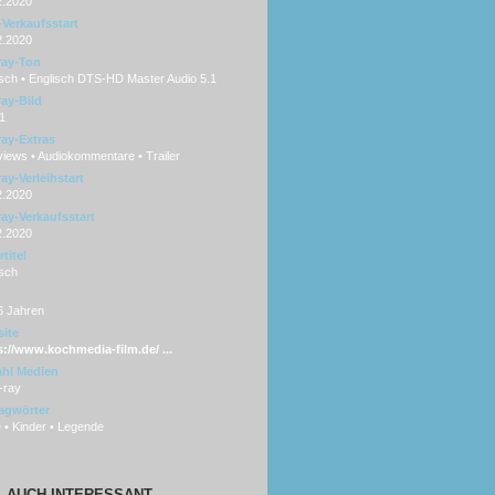
2.2020
Verkaufsstart
2.2020
ray-Ton
sch • Englisch DTS-HD Master Audio 5.1
ray-Bild
1
ray-Extras
views • Audiokommentare • Trailer
ay-Verleihstart
2.2020
ray-Verkaufsstart
2.2020
titel
sch
6 Jahren
ite
s://www.kochmedia-film.de/ ...
hl Medien
-ray
agwörter
 • Kinder • Legende
AUCH INTERESSANT