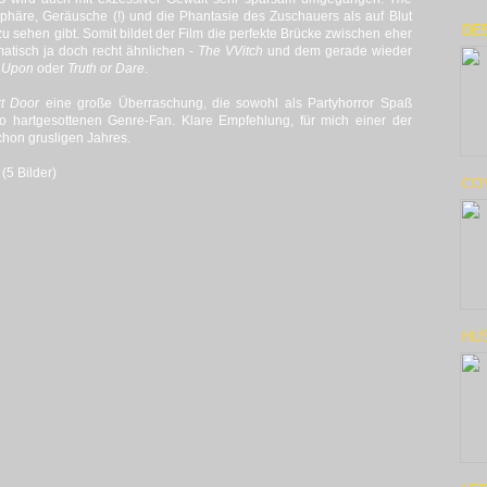
phäre, Geräusche (!) und die Phantasie des Zuschauers als auf Blut
DEE
sehen gibt. Somit bildet der Film die perfekte Brücke zwischen eher
atisch ja doch recht ähnlichen -
The VVitch
und dem gerade wieder
 Upon
oder
Truth or Dare
.
t Door
eine große Überraschung, die sowohl als Partyhorror Spaß
o hartgesottenen Genre-Fan. Klare Empfehlung, für mich einer der
chon grusligen Jahres.
(5 Bilder)
CO
HUS