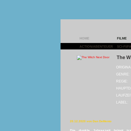
HOME
FILME
ACTION/ABENTEUER
|
SCI-FI/
The W
ORIGINA
GENRE:
REGIE:
HAUPTD
LAUFZEI
LABEL:
20.12.2020 von Dan DeMento
Die dunkle Jahreszeit bringt t