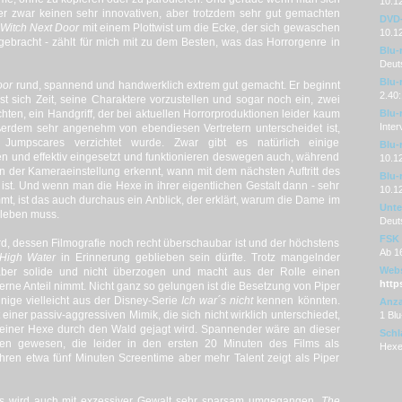
10.1
er zwar keinen sehr innovativen, aber trotzdem sehr gut gemachten
DVD-
Witch Next Door
mit einem Plottwist um die Ecke, der sich gewaschen
10.1
ingebracht - zählt für mich mit zu dem Besten, was das Horrorgenre in
Blu-
Deut
Blu-
oor
rund, spannend und handwerklich extrem gut gemacht. Er beginnt
2.40:
t sich Zeit, seine Charaktere vorzustellen und sogar noch ein, zwei
ten, ein Handgriff, der bei aktuellen Horrorproduktionen leider kaum
Blu-
Inter
erdem sehr angenehm von ebendiesen Vertretern unterscheidet ist,
e Jumpscares verzichtet wurde. Zwar gibt es natürlich einige
Blu-r
n und effektiv eingesetzt und funktionieren deswegen auch, während
10.1
n der Kameraeinstellung erkennt, wann mit dem nächsten Auftritt des
Blu-
st. Und wenn man die Hexe in ihrer eigentlichen Gestalt dann - sehr
10.1
mt, ist das auch durchaus ein Anblick, der erklärt, warum die Dame im
Unter
 leben muss.
Deut
FSK
d, dessen Filmografie noch recht überschaubar ist und der höchstens
Ab 1
 High Water
in Erinnerung geblieben sein dürfte. Trotz mangelnder
Webs
ber solide und nicht überzogen und macht aus der Rolle einen
http
rne Anteil nimmt. Nicht ganz so gelungen ist die Besetzung von Piper
inige vielleicht aus der Disney-Serie
Ich war´s nicht
kennen könnten.
Anza
einer passiv-aggressiven Mimik, die sich nicht wirklich unterschiedet,
1 Blu
 einer Hexe durch den Wald gejagt wird. Spannender wäre an dieser
Schl
en gewesen, die leider in den ersten 20 Minuten des Films als
Hexe
ihren etwa fünf Minuten Screentime aber mehr Talent zeigt als Piper
es wird auch mit exzessiver Gewalt sehr sparsam umgegangen.
The