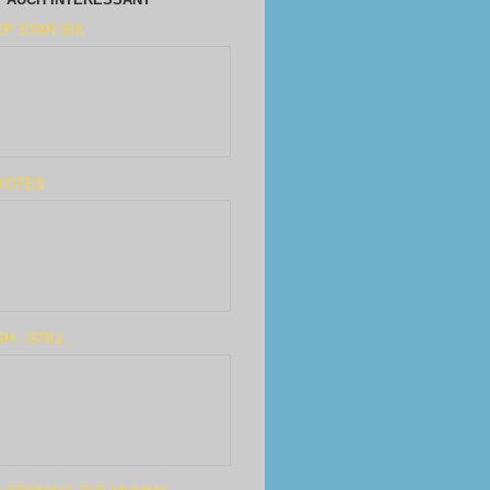
P STAR SIX
YOTES
H - STILL