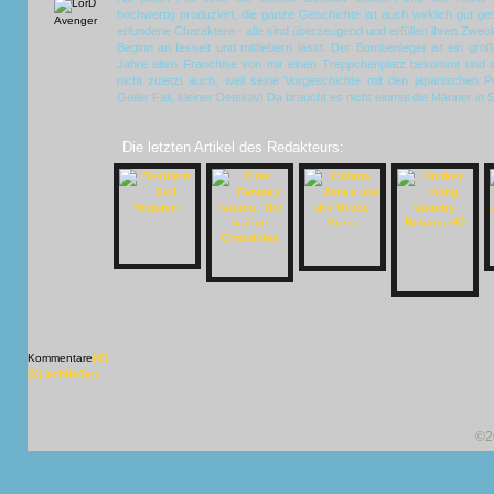
hochwertig produziert, die ganze Geschichte ist auch wirklich gut ge
erfundene Charaktere - alle sind überzeugend und erfüllen ihren Zwec
Beginn an fesselt und mitfiebern lässt. Der Bombenleger ist ein groß
Jahre alten Franchise von mir einen Treppchenplatz bekommt und zw
nicht zuletzt auch, weil seine Vorgeschichte mit den japanischen P
Geiler Fall, kleiner Detektiv! Da braucht es nicht einmal die Männer in
Die letzten Artikel des Redakteurs:
Kommentare
[X]
[X] schließen
©2