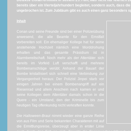
Detektiv Conan ermittelt in seinem 25. Film, was nicht nur feierlich z
bereits über ein Vierteljahrhundert begleitet, sondern auch, dass die
ungebrochen ist. Zum Jubiläum gibt es auch einen ganz besonders s
Inhalt
Conan und seine Freunde sind bei einer Polizeiübung
anwesend, die alle Beamte für den Ernstfall
vorbereiten soll. Ein ehemaliger Kollege hat für seine
anstehende Hochzeit nämlich eine Morddrohung
erhalten und das gesamte Präsidium ist in
Alarmbereitschaft. Noch mehr als der Attentäter sich
bereits im Vorfeld Luft verschafft und mehrere
Bombenanschläge verübt. Anhand der Bauart der
Bombe kristallisiert sich schnell eine Verbindung zur
Vergangenheit heraus: Der Polizist Jinpei starb vor
einigen Jahren bei einem Bombenangriff auf ein
Riesenrad und allem Anschein nach kamen er und
seine Kollegen dem Attentäter damals schon in die
Quere - ein Umstand, den der Kriminelle bis zum
heutigen Tag offenkundig nicht verkraften konnte.
Die Halloween-Braut
nimmt wieder eine ganze Reihe
von aus Film und Serie bekannten Charakteren mit auf
die Ermittlungsreise, überzeugt aber in erster Linie