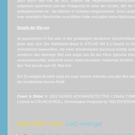
auch durch den Fall an sich. Sowohl die Gegenwartsnachforschun
ungemein spannend und der Antagonist ist einer der besten, der mir 
untergekommen ist - die Männer in Schwarz eingenommen. Eine Laufzei
man ordentlich Geschichte zu erzählen hatte und dabei keine Abkürzun
Details der Blu-ray
Im japanischen O-Ton oder in der großartigen deutschen Synchronfass
kann man sich
Die Halloween-Braut
in DTS-HD MA 5.1-Sound zu Gem
Animationen bewundern, die einer Kinoleinwand durchaus würdig sin
zerstören das stimmige Bild und sogar das für die Filme typische Int
erneut beleuchtet, bekommt einen eindrucksvollen modernen Anstrich,
den Text bereits zum 25. Mal hört.
Ein 20-seitiges Booklet zeigt ein paar schöne Artworks und gibt den r
ein zusätzliches kurzes Profil.
Cover & Bilder ©
2022 GOSHO AOYAMA/DETECTIVE CONAN COMMITT
License to CRUNCHYROLL SA Animation Produced by TMS ENTERTAI
DAS FAZIT VON:
LorD Avenger
Auf jeden Fall einer der besten Detektiv Conan-Filme der Reihe b