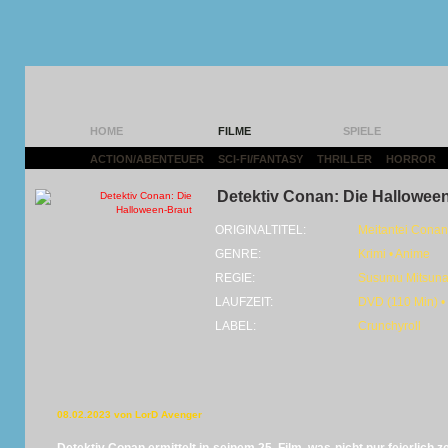
HOME
FILME
SPIELE
ACTION/ABENTEUER
|
SCI-FI/FANTASY
|
THRILLER
|
HORROR
|
Detektiv Conan: Die Hallowee
ORIGINALTITEL:
Meitantei Cona
GENRE:
Krimi • Anime
REGIE:
Susumu Mitsun
LAUFZEIT:
DVD (110 Min) •
LABEL:
Crunchyroll
08.02.2023 von LorD Avenger