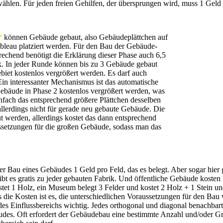
wählen. Für jeden freien Gehilfen, der übersprungen wird, muss 1 Geld
“
können Gebäude gebaut, also Gebäudeplättchen auf
ableau platziert werden. Für den Bau der Gebäude-
prechend benötigt die Erklärung dieser Phase auch 6,5
ck. In jeder Runde können bis zu 3 Gebäude gebaut
biet kostenlos vergrößert werden. Es darf auch
in interessanter Mechanismus ist das automatische
Gebäude in Phase 2 kostenlos vergrößert werden, was
fach das entsprechend größere Plättchen desselben
t allerdings nicht für gerade neu gebaute Gebäude. Die
t werden, allerdings kostet das dann entsprechend
ussetzungen für die großen Gebäude, sodass man das
der Bau eines Gebäudes 1 Geld pro Feld, das es belegt. Aber sogar hie
ibt es gratis zu jeder gebauten Fabrik. Und öffentliche Gebäude kosten 
tet 1 Holz, ein Museum belegt 3 Felder und kostet 2 Holz + 1 Stein und
als die Kosten ist es, die unterschiedlichen Voraussetzungen für den B
des Einflussbereichs wichtig. Jedes orthogonal und diagonal benachbar
äudes. Oft erfordert der Gebäudebau eine bestimmte Anzahl und/oder 