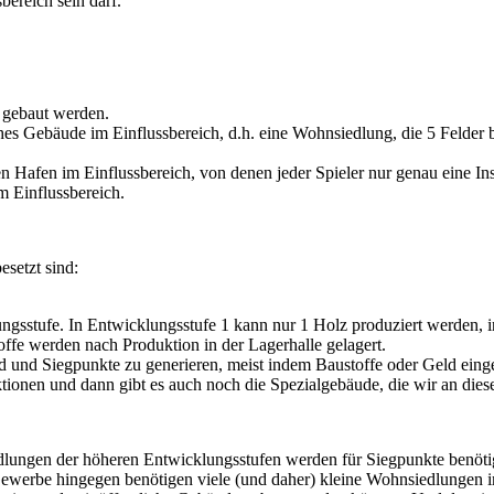
bereich sein darf.
 gebaut werden.
es Gebäude im Einflussbereich, d.h. eine Wohnsiedlung, die 5 Felder b
en Hafen im Einflussbereich, von denen jeder Spieler nur genau eine In
 Einflussbereich.
setzt sind:
ungsstufe. In Entwicklungsstufe 1 kann nur 1 Holz produziert werden, 
ffe werden nach Produktion in der Lagerhalle gelagert.
 und Siegpunkte zu generieren, meist indem Baustoffe oder Geld einge
ionen und dann gibt es auch noch die Spezialgebäude, die wir an dieser
siedlungen der höheren Entwicklungsstufen werden für Siegpunkte benöti
Gewerbe hingegen benötigen viele (und daher) kleine Wohnsiedlungen i