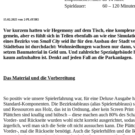
Spieldauer:
60 – 120 Minute
15.02.2025 von 2-PL4Y3R5
Vor kurzem hatten wir Hegemony auf dem Tisch, eine komplexe P
gemein, aber es fühlt sich in Teilen ebenfalls an wie eine Simula
eines Bezirks von
Small City
seid ihr für den Ausbau der Stadt v
Städtebau ist durchdacht: Wohnsiedlungen wachsen nur dann, w
setzen Baumaterial in Geld um. Und zahlreiche Spezialgebäude 
kaum aufzuhalten ist. Denkt auf jeden Fall an die Parkanlagen.
Das Material und die Vorbereitung
So positiv wie unsere Spielerfahrung war, für eine Deluxe Ausgabe hat
Standard-Komponenten. Die Bezirkstableaus (alias Spielertableaus) s
und Ressourcen aus Holz, das ist in Ordnung, aber kein Screen Prin
Plättchen sind knallig und hübsch – diese machen auch 80% des Schac
Vorder- und Rückseite wurden wohl nicht korrekt ausgerichtet, sodass e
ärgerlich, weil man sich die Seite oft nicht aussuchen kann. Die Plät
Vorder-, mal die Rückseite benötigt. Auch die Spielerhilfen und die 