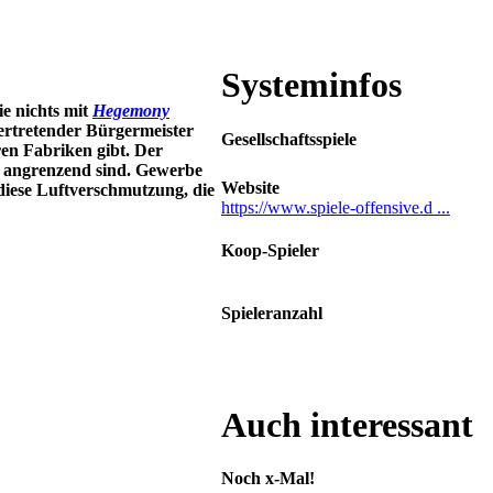
Systeminfos
ie nichts mit
Hegemony
lvertretender Bürgermeister
Gesellschaftsspiele
ren Fabriken gibt. Der
n angrenzend sind. Gewerbe
Website
diese Luftverschmutzung, die
https://www.spiele-offensive.d ...
Koop-Spieler
Kein Koop-Modus
Spieleranzahl
1 - 4 Spieler
Auch interessant
Noch x-Mal!