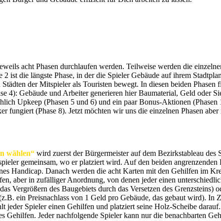
jeweils acht Phasen durchlaufen werden. Teilweise werden die einzelnen
 2 ist die längste Phase, in der die Spieler Gebäude auf ihrem Stadtpla
tädten der Mitspieler als Touristen bewegt. In diesen beiden Phasen fin
ase 4): Gebäude und Arbeiter generieren hier Baumaterial, Geld oder Si
chlich Upkeep (Phasen 5 und 6) und ein paar Bonus-Aktionen (Phasen 
er fungiert (Phase 8). Jetzt möchten wir uns die einzelnen Phasen aber 
en wählen“
wird zuerst der Bürgermeister auf dem Bezirkstableau des Sta
spieler gemeinsam, wo er platziert wird. Auf den beiden angrenzenden F
eines Handicap. Danach werden die acht Karten mit den Gehilfen im Kre
fen, aber in zufälliger Anordnung, von denen jeder einen unterschiedli
 das Vergrößern des Baugebiets durch das Versetzen des Grenzsteins) od
(z.B. ein Preisnachlass von 1 Geld pro Gebäude, das gebaut wird). In 
lt jeder Spieler einen Gehilfen und platziert seine Holz-Scheibe darauf.
es Gehilfen. Jeder nachfolgende Spieler kann nur die benachbarten Geh