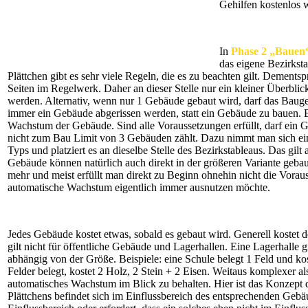
Gehilfen kostenlos 
In
Phase 2 „Bauen
das eigene Bezirkst
Plättchen gibt es sehr viele Regeln, die es zu beachten gilt. Dements
Seiten im Regelwerk. Daher an dieser Stelle nur ein kleiner Überbli
werden. Alternativ, wenn nur 1 Gebäude gebaut wird, darf das Bauge
immer ein Gebäude abgerissen werden, statt ein Gebäude zu bauen. E
Wachstum der Gebäude. Sind alle Voraussetzungen erfüllt, darf ein 
nicht zum Bau Limit von 3 Gebäuden zählt. Dazu nimmt man sich ein
Typs und platziert es an dieselbe Stelle des Bezirkstableaus. Das gil
Gebäude können natürlich auch direkt in der größeren Variante gebau
mehr und meist erfüllt man direkt zu Beginn ohnehin nicht die Vora
automatische Wachstum eigentlich immer ausnutzen möchte.
Jedes Gebäude kostet etwas, sobald es gebaut wird. Generell kostet 
gilt nicht für öffentliche Gebäude und Lagerhallen. Eine Lagerhalle g
abhängig von der Größe. Beispiele: eine Schule belegt 1 Feld und kos
Felder belegt, kostet 2 Holz, 2 Stein + 2 Eisen. Weitaus komplexer 
automatisches Wachstum im Blick zu behalten. Hier ist das Konzept 
Plättchens befindet sich im Einflussbereich des entsprechenden Geb