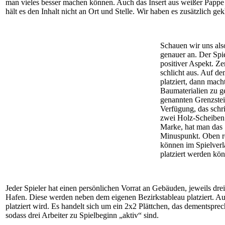
man vieles besser machen können. Auch das Insert aus weißer Pappe i
hält es den Inhalt nicht an Ort und Stelle. Wir haben es zusätzlich gek
Schauen wir uns als
genauer an. Der Spie
positiver Aspekt. Ze
schlicht aus. Auf d
platziert, dann mach
Baumaterialien zu ge
genannten Grenzstei
Verfügung, das schri
zwei Holz-Scheiben 
Marke, hat man das 
Minuspunkt. Oben re
können im Spielverl
platziert werden kö
Jeder Spieler hat einen persönlichen Vorrat an Gebäuden, jeweils dre
Hafen. Diese werden neben dem eigenen Bezirkstableau platziert. Auße
platziert wird. Es handelt sich um ein 2x2 Plättchen, das dementsprech
sodass drei Arbeiter zu Spielbeginn „aktiv“ sind.