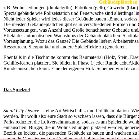
Gebäudeplättchen
z.B. Wohnsiedlungen (dunkelgrün), Fabriken (gelb), Gewerbe (blau) 
Spezialgebäude wie Polizeistation und Feuerwache sind allerdings limi
Nicht jeder Spieler wird jedes dieser Gebäude bauen können, sodass 
Die meisten Gebäudeplättchen gibt es in verschiedenen Formen und 
Voraussetzungen, was Anzahl und Größe benachbarter Gebäude und/o
Effekt des automatischen Wachstums der Gebäudeplättchen. Stadtplan
Vorausplanung. Wozu das Ganze? Die Gebäude liefern Arbeitereinsatz
Ressourcen, Siegpunkte und andere Spieleffekte zu generieren.
Ebenfalls in die Tischmitte kommt das Baumaterial (Holz, Stein, Eise
Gehilfe-Karten platziert. Sie bilden in Phase 1 jeder Runde acht Akti
Runde aussuchen kann. Eine der eigenen Holz-Scheiben wird dazu al
Das Spielziel
Small City Deluxe
ist eine Art Wirtschafts- und Politiksimulation. W
werden. Ihr wollt also eure Stadt so wachsen lassen, dass die Bürge
Parks reduziert die Luftverschmutzung, sodass es am Spielende we
eintauschen. Bürger, die in Wohnsiedlungen platziert werden, generie
Bezirk zu locken, die passenden Gebäude zu bauen und wachsen zu l
sinnvolle Management der Gehilfen und Lobbyisten wird dazu beitrag