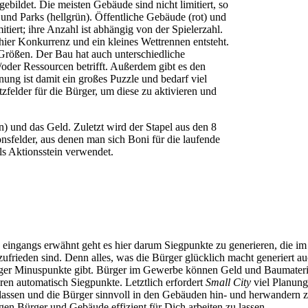
gebildet. Die meisten Gebäude sind nicht limitiert, so
und Parks (hellgrün). Öffentliche Gebäude (rot) und
tiert; ihre Anzahl ist abhängig von der Spielerzahl.
hier Konkurrenz und ein kleines Wettrennen entsteht.
Größen. Der Bau hat auch unterschiedliche
der Ressourcen betrifft. Außerdem gibt es den
ung ist damit ein großes Puzzle und bedarf viel
felder für die Bürger, um diese zu aktivieren und
n) und das Geld. Zuletzt wird der Stapel aus den 8
onsfelder, aus denen man sich Boni für die laufende
s Aktionsstein verwendet.
ie eingangs erwähnt geht es hier darum Siegpunkte zu generieren, die i
r zufrieden sind. Denn alles, was die Bürger glücklich macht generiert
niger Minuspunkte gibt. Bürger im Gewerbe können Geld und Baumater
ren automatisch Siegpunkte. Letztlich erfordert
Small City
viel Planun
assen und die Bürger sinnvoll in den Gebäuden hin- und herwandern z
en Bürger und Gebäude effizient für Dich arbeiten zu lassen.