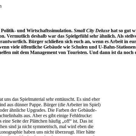
n
olitik- und Wirtschaftssimulation.
Small City Deluxe
hat so gut w
tion. Vermutlich deshalb war das Spielgefühl sehr ähnlich. Als stel
erantwortlich. Bürger schließen sich euch an, wenn es Arbeit in eu
enn viele öffentliche Gebäude wie Schulen und U-Bahn-Statione
helfen mit dem Management von Touristen. Und dann ist da noch 
 uns das Spielmaterial sehr enttäuscht. Es sind eher
ind aus dünner Pappe. Bürger (die Arbeiter im Spiel)
t oder ähnliche Upgrades. Die Farben der Gebäude-
htelinhalts aus. Aber es gibt einige Fehldrucke:
ine Seite der Plättchen häufig „off“ ist. Das ist
tchen sind ja nicht symmetrisch, mal wird eben die
Ikonographie haben uns nicht überzeugt. Hier hätte