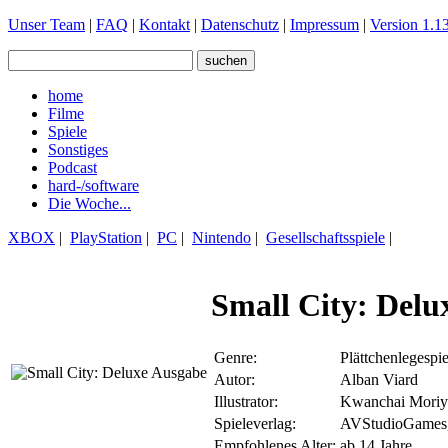
Unser Team
|
FAQ
|
Kontakt
|
Datenschutz
|
Impressum
|
Version 1.13
home
Filme
Spiele
Sonstiges
Podcast
hard-/software
Die Woche...
XBOX
|
PlayStation
|
PC
|
Nintendo
|
Gesellschaftsspiele
|
Small City: Delu
Genre:
Plättchenlegespiel
Autor:
Alban Viard
Illustrator:
Kwanchai Moriy
Spieleverlag:
AVStudioGames,
Empfohlenes Alter:
ab 14 Jahre