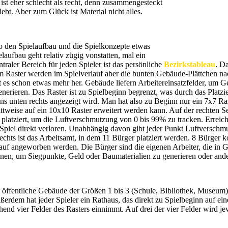
st eher schlecht als recht, denn zusammengesteckt
lebt. Aber zum Glück ist Material nicht alles.
o den Spielaufbau und die Spielkonzepte etwas
laufbau geht relativ zügig vonstatten, mal ein
ntraler Bereich für jeden Spieler ist das persönliche
Bezirkstableau
. Da
em Raster werden im Spielverlauf aber die bunten Gebäude-Plättchen n
t es schon etwas mehr her. Gebäude liefern Arbeitereinsatzfelder, um 
nerieren. Das Raster ist zu Spielbeginn begrenzt, was durch das Platzi
ns unten rechts angezeigt wird. Man hat also zu Beginn nur ein 7x7 R
ttweise auf ein 10x10 Raster erweitert werden kann. Auf der rechten S
platziert, um die Luftverschmutzung von 0 bis 99% zu tracken. Errei
Spiel direkt verloren. Unabhängig davon gibt jeder Punkt Luftversch
chts ist das Arbeitsamt, in dem 11 Bürger platziert werden. 8 Bürger
auf angeworben werden. Die Bürger sind die eigenen Arbeiter, die in 
nnen, um Siegpunkte, Geld oder Baumaterialien zu generieren oder ander
i öffentliche Gebäude der Größen 1 bis 3 (Schule, Bibliothek, Museum)
rdem hat jeder Spieler ein Rathaus, das direkt zu Spielbeginn auf eine
end vier Felder des Rasters einnimmt. Auf drei der vier Felder wird jew