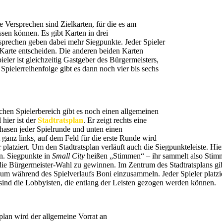
e Versprechen sind Zielkarten, für die es am
ssen können. Es gibt Karten in drei
rsprechen geben dabei mehr Siegpunkte. Jeder Spieler
e Karte entscheiden. Die anderen beiden Karten
eler ist gleichzeitig Gastgeber des Bürgermeisters,
Spielerreihenfolge gibt es dann noch vier bis sechs
hen Spielerbereich gibt es noch einen allgemeinen
 hier ist der
Stadtratsplan
. Er zeigt rechts eine
Phasen jeder Spielrunde und unten einen
ganz links, auf dem Feld für die erste Runde wird
latziert. Um den Stadtratsplan verläuft auch die Siegpunkteleiste. Hier 
n. Siegpunkte in
Small City
heißen „Stimmen“ – ihr sammelt also Stim
ie Bürgermeister-Wahl zu gewinnen. Im Zentrum des Stadtratsplans gibt
m während des Spielverlaufs Boni einzusammeln. Jeder Spieler platzier
sind die Lobbyisten, die entlang der Leisten gezogen werden können.
plan wird der allgemeine Vorrat an