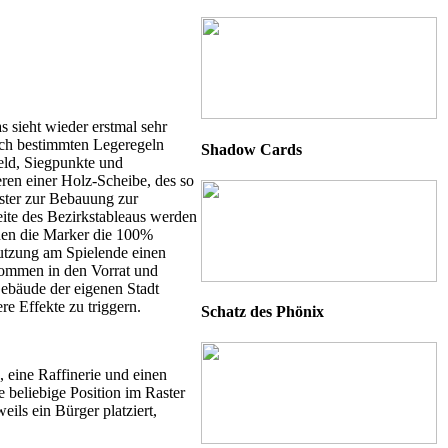
s sieht wieder erstmal sehr
ach bestimmten Legeregeln
Shadow Cards
Geld, Siegpunkte und
eren einer Holz-Scheibe, des so
aster zur Bebauung zur
eite des Bezirkstableaus werden
chen die Marker die 100%
mutzung am Spielende einen
 kommen in den Vorrat und
Gebäude der eigenen Stadt
e Effekte zu triggern.
Schatz des Phönix
, eine Raffinerie und einen
 beliebige Position im Raster
eils ein Bürger platziert,