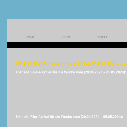
HOME
FILME
SPIELE
[05.05.2024] Die Woche vom 29.04.-05.05.2024
von Pan
Hier alle Spiele-Artikel für die Woche vom (29.04.2024 – 05.05.2024):
Hier alle Film-Artikel für die Woche vom (29.04.2024 – 05.05.2024):