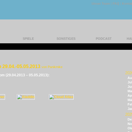
Unser Team
|
FAQ
|
Konta
SPIELE
SONSTIGES
PODCAST
HA
 29.04.-05.05.2013
von Panikmike
202
vom (29.04.2013 – 05.05.2013):
Au
Jul
Ju
Ma
Apr
Mä
Fe
Ja
202
De
No
Ok