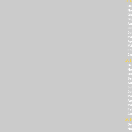
201
De
No
Ok
Se
Au
Jul
Ju
Ma
Apr
Mä
Fe
Ja
201
De
No
Ok
Se
Au
Jul
Ju
Ma
Apr
Mä
Fe
Ja
201
De
No