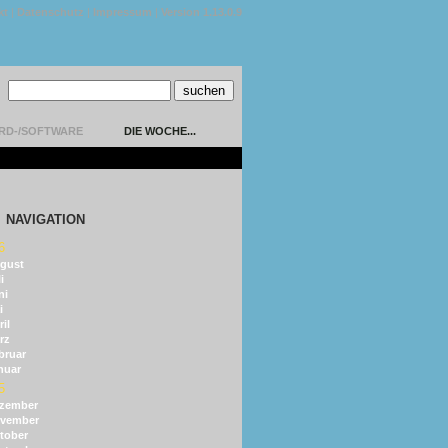
kt
|
Datenschutz
|
Impressum
|
Version 1.13.0.9
RD-/SOFTWARE
DIE WOCHE...
NAVIGATION
6
gust
i
ni
i
il
rz
bruar
nuar
5
zember
vember
tober