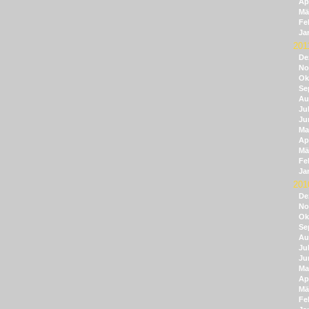
Apr
Mä
Fe
Ja
201
De
No
Ok
Se
Au
Jul
Ju
Ma
Apr
Mä
Fe
Ja
201
De
No
Ok
Se
Au
Jul
Ju
Ma
Apr
Mä
Fe