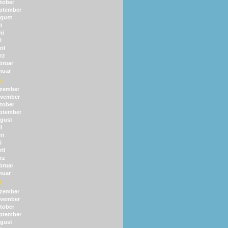
tober
ptember
gust
i
ni
i
il
rz
bruar
nuar
5
zember
vember
tober
ptember
gust
i
ni
i
il
rz
bruar
nuar
4
zember
vember
tober
ptember
gust