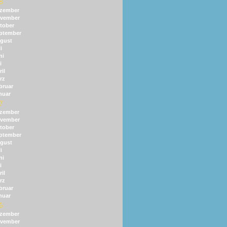
8
zember
vember
tober
ptember
gust
i
ni
i
il
rz
bruar
nuar
7
zember
vember
tober
ptember
gust
i
ni
i
il
rz
bruar
nuar
6
zember
vember