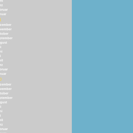
il
rz
bruar
nuar
1
zember
vember
tober
ptember
gust
i
ni
i
il
rz
bruar
nuar
0
zember
vember
tober
ptember
gust
i
ni
i
il
rz
bruar