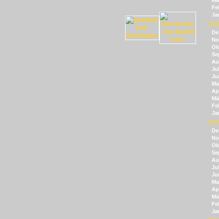
Mä
Fe
Ja
202
De
No
Ok
Se
Au
Jul
Ju
Ma
Apr
Mä
Fe
Ja
201
De
No
Ok
Se
Au
Jul
Ju
Ma
Apr
Mä
Fe
Ja