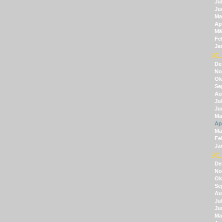
Jul
Ju
Ma
Apr
Mä
Fe
Ja
201
De
No
Ok
Se
Au
Jul
Ju
Ma
Apr
Mä
Fe
Ja
201
De
No
Ok
Se
Au
Jul
Ju
Ma