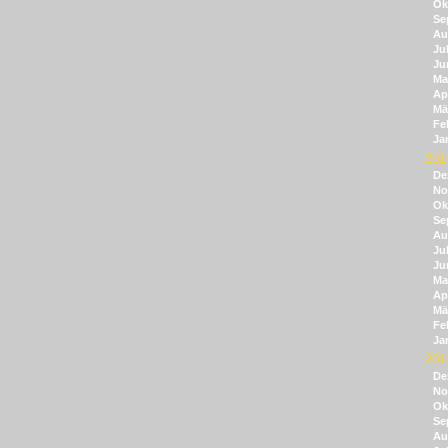
Ok
Se
Au
Jul
Ju
Ma
Apr
Mä
Fe
Ja
201
De
No
Ok
Se
Au
Jul
Ju
Ma
Apr
Mä
Fe
Ja
201
De
No
Ok
Se
Au