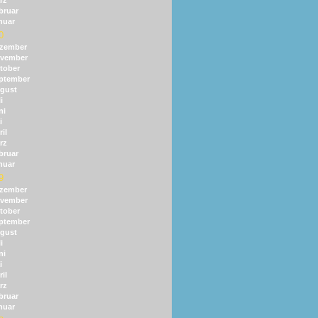
rz
bruar
nuar
0
zember
vember
tober
ptember
gust
i
ni
i
il
rz
bruar
nuar
9
zember
vember
tober
ptember
gust
i
ni
i
il
rz
bruar
nuar