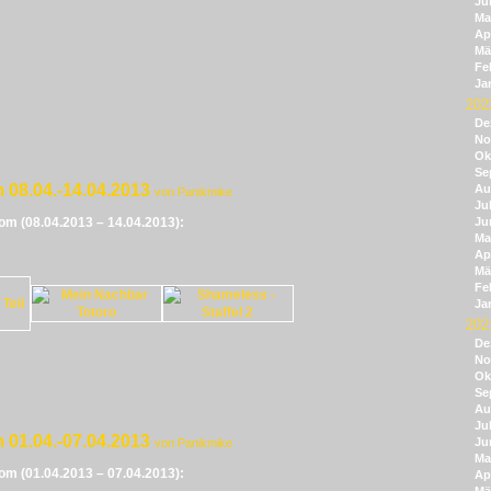
Ju
Ma
Apr
Mä
Fe
Ja
202
De
No
Ok
Se
 08.04.-14.04.2013
Au
von Panikmike
Jul
vom (08.04.2013 – 14.04.2013):
Ju
Ma
Apr
Mä
Fe
Ja
202
De
No
Ok
Se
Au
Jul
 01.04.-07.04.2013
Ju
von Panikmike
Ma
vom (01.04.2013 – 07.04.2013):
Apr