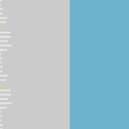
ni
i
il
rz
bruar
nuar
2
zember
vember
tober
ptember
gust
i
ni
i
il
rz
bruar
nuar
1
zember
vember
tober
ptember
gust
i
ni
i
il