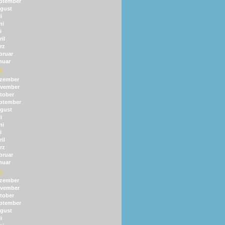
ptember
gust
i
ni
i
il
rz
bruar
nuar
4
zember
vember
tober
ptember
gust
i
ni
i
il
rz
bruar
nuar
3
zember
vember
tober
ptember
gust
i