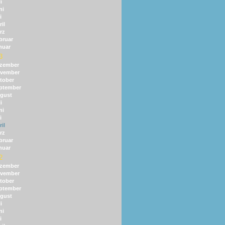
i
ni
i
il
rz
bruar
nuar
3
zember
vember
tober
ptember
gust
i
ni
i
il
rz
bruar
nuar
2
zember
vember
tober
ptember
gust
i
ni
i