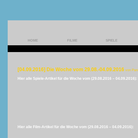
HOME
FILME
SPIELE
[04.09.2016] Die Woche vom 29.08.-04.09.2016
von Pan
Hier alle Spiele-Artikel für die Woche vom (29.08.2016 – 04.09.2016):
Hier alle Film-Artikel für die Woche vom (29.08.2016 – 04.09.2016):