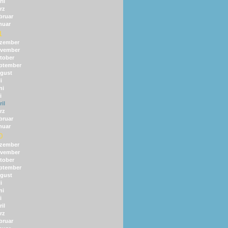
il
rz
bruar
nuar
1
zember
vember
tober
ptember
gust
i
ni
i
il
rz
bruar
nuar
0
zember
vember
tober
ptember
gust
i
ni
i
il
rz
bruar