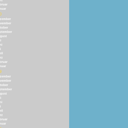
rz
bruar
nuar
0
zember
vember
tober
ptember
gust
i
ni
i
il
rz
bruar
nuar
9
zember
vember
tober
ptember
gust
i
ni
i
il
rz
bruar
nuar