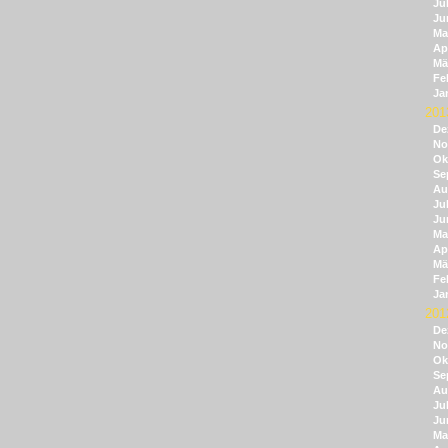
Jul
Ju
Ma
Apr
Mä
Fe
Ja
201
De
No
Ok
Se
Au
Jul
Ju
Ma
Apr
Mä
Fe
Ja
201
De
No
Ok
Se
Au
Jul
Ju
Ma