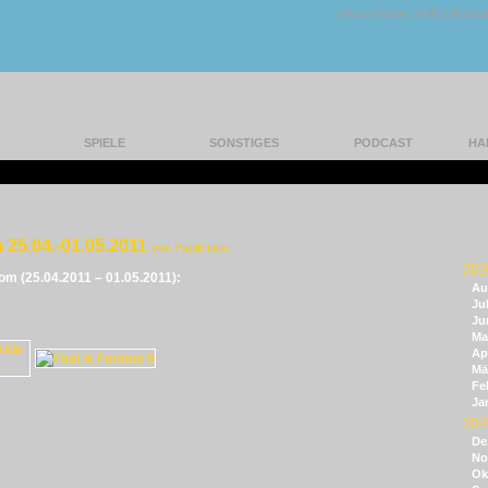
Unser Team
|
FAQ
|
Konta
SPIELE
SONSTIGES
PODCAST
HA
 25.04.-01.05.2011
von Panikmike
202
vom (25.04.2011 – 01.05.2011):
Au
Jul
Ju
Ma
Apr
Mä
Fe
Ja
202
De
No
Ok