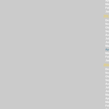
Apr
Mä
Fe
Ja
201
De
No
Ok
Se
Au
Jul
Ju
Ma
Apr
Mä
Fe
Ja
201
De
No
Ok
Se
Au
Jul
Ju
Ma
Apr
Mä
Fe