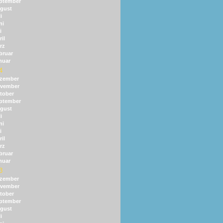
ptember
gust
i
ni
i
il
rz
bruar
nuar
4
zember
vember
tober
ptember
gust
i
ni
i
il
rz
bruar
nuar
3
zember
vember
tober
ptember
gust
i