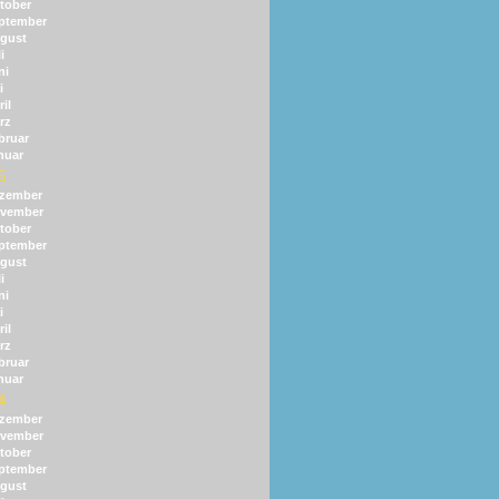
tober
ptember
gust
i
ni
i
il
rz
bruar
nuar
5
zember
vember
tober
ptember
gust
i
ni
i
il
rz
bruar
nuar
4
zember
vember
tober
ptember
gust