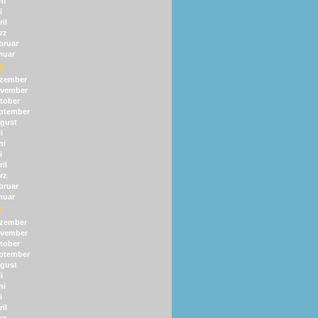
ni
i
il
rz
bruar
nuar
2
zember
vember
tober
ptember
gust
i
ni
i
il
rz
bruar
nuar
1
zember
vember
tober
ptember
gust
i
ni
i
il