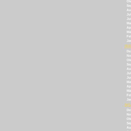
Ok
Se
Au
Jul
Ju
Ma
Apr
Mä
Fe
Ja
201
De
No
Ok
Se
Au
Jul
Ju
Ma
Apr
Mä
Fe
Ja
201
De
No
Ok
Se
Au