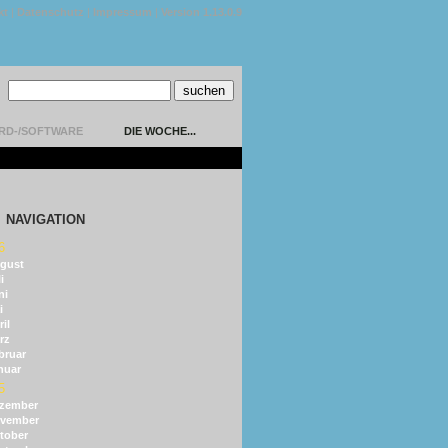
kt
|
Datenschutz
|
Impressum
|
Version 1.13.0.9
RD-/SOFTWARE
DIE WOCHE...
NAVIGATION
6
gust
i
ni
i
il
rz
bruar
nuar
5
zember
vember
tober