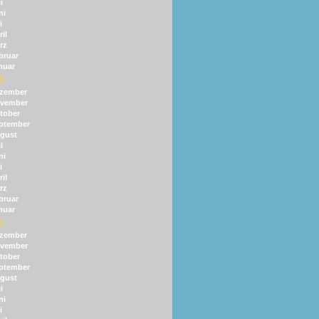
i
ni
i
il
rz
bruar
nuar
3
zember
vember
tober
ptember
gust
i
ni
i
il
rz
bruar
nuar
2
zember
vember
tober
ptember
gust
i
ni
i