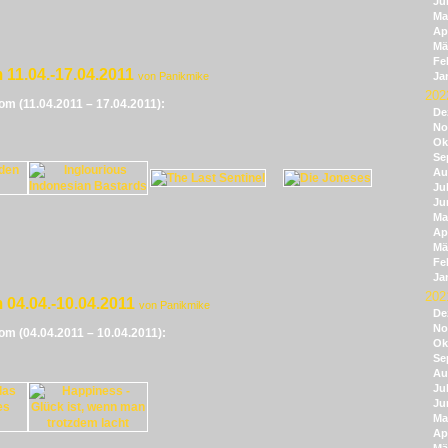
Ju
Ma
Apr
Mä
Fe
 11.04.-17.04.2011
von Panikmike
Ja
202
vom (11.04.2011 – 17.04.2011):
De
No
Ok
Se
Au
Jul
Ju
Ma
Apr
Mä
Fe
Ja
202
 04.04.-10.04.2011
von Panikmike
De
No
vom (04.04.2011 – 10.04.2011):
Ok
Se
Au
Jul
Ju
Ma
Apr