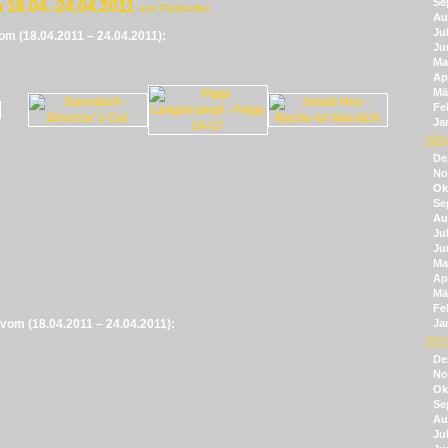
Se
 18.04.-24.04.2011
von Panikmike
Au
Jul
vom (18.04.2011 – 24.04.2011):
Ju
Ma
Apr
Mä
Fe
Ja
202
De
No
Ok
Se
Au
Jul
Ju
Ma
Apr
Mä
Fe
 vom (18.04.2011 – 24.04.2011):
Ja
202
De
No
Ok
Se
Au
Jul