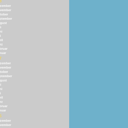
8
zember
vember
tober
ptember
gust
i
ni
i
il
rz
bruar
nuar
7
zember
vember
tober
ptember
gust
i
ni
i
il
rz
bruar
nuar
6
zember
vember