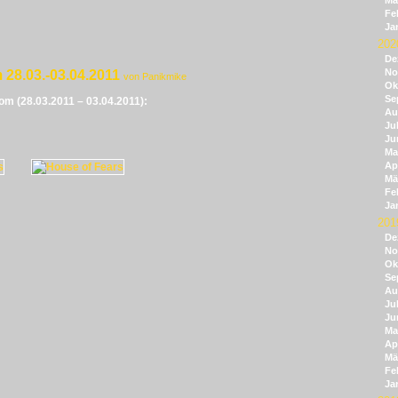
Mä
Fe
Ja
202
De
No
 28.03.-03.04.2011
von Panikmike
Ok
Se
vom (28.03.2011 – 03.04.2011):
Au
Jul
Ju
Ma
Apr
Mä
Fe
Ja
201
De
No
Ok
Se
Au
Jul
Ju
Ma
Apr
Mä
Fe
Ja