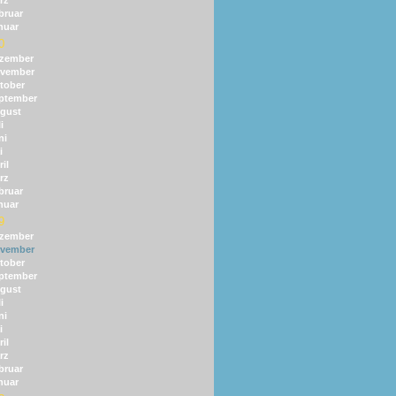
rz
bruar
nuar
0
zember
vember
tober
ptember
gust
i
ni
i
il
rz
bruar
nuar
9
zember
vember
tober
ptember
gust
i
ni
i
il
rz
bruar
nuar