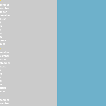
8
zember
vember
tober
ptember
gust
i
ni
i
il
rz
bruar
nuar
7
zember
vember
tober
ptember
gust
i
ni
i
il
rz
bruar
nuar
6
zember
vember