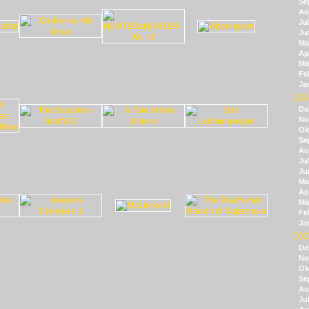
Se
Au
Jul
Ju
Ma
Apr
Mä
Fe
Ja
202
De
No
Ok
Se
Au
Jul
Ju
Ma
Apr
Mä
Fe
Ja
202
De
No
Ok
Se
Au
Jul