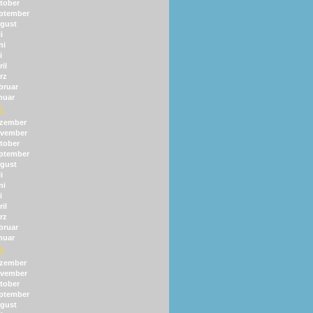
tober
ptember
gust
i
ni
i
il
rz
bruar
nuar
5
zember
vember
tober
ptember
gust
i
ni
i
il
rz
bruar
nuar
4
zember
vember
tober
ptember
gust