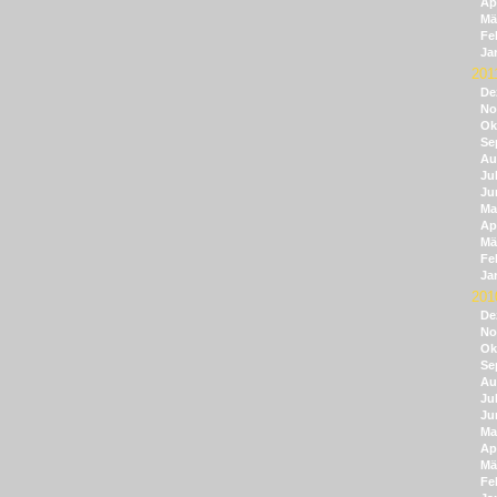
Apr
Mä
Fe
Ja
201
De
No
Ok
Se
Au
Jul
Ju
Ma
Apr
Mä
Fe
Ja
201
De
No
Ok
Se
Au
Jul
Ju
Ma
Apr
Mä
Fe