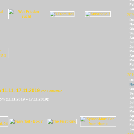
Mä
Fe
Ja
202
De
No
Ok
Se
Au
Jul
Ju
Ma
Apr
Mä
Fe
Ja
201
De
No
Ok
 11.11.-17.11.2019
von Panikmike
Se
Au
vom (11.11.2019 – 17.11.2019):
Jul
Ju
Ma
Apr
Mä
Fe
Ja