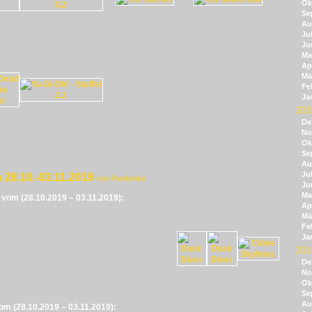
Ok
Se
Au
Jul
Ju
Ma
Apr
Mä
Fe
Ja
201
De
No
Ok
Se
Au
Jul
 28.10.-03.11.2019
von Panikmike
Ju
Ma
e vom (28.10.2019 – 03.11.2019):
Apr
Mä
Fe
Ja
201
De
No
Ok
Se
Au
vom (28.10.2019 – 03.11.2019):