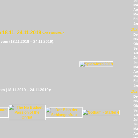
Ju
Ma
Apr
Mä
Fe
Ja
202
 18.11.-24.11.2019
von Panikmike
De
No
e vom (18.11.2019 – 24.11.2019):
Ok
Se
Au
Jul
Ju
Ma
Apr
Mä
Fe
Ja
vom (18.11.2019 – 24.11.2019):
202
De
No
Ok
Se
Au
Jul
Ju
Ma
Apr