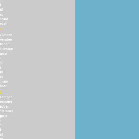
ni
i
il
rz
bruar
nuar
2
zember
vember
tober
ptember
gust
i
ni
i
il
rz
bruar
nuar
1
zember
vember
tober
ptember
gust
i
ni
i
il