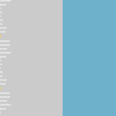
ptember
gust
i
ni
i
il
rz
bruar
nuar
4
zember
vember
tober
ptember
gust
i
ni
i
il
rz
bruar
nuar
3
zember
vember
tober
ptember
gust
i