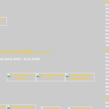
201
De
No
Ok
Se
Au
Jul
Ju
Ma
Apr
Mä
Fe
Ja
201
 04.11.-10.11.2019
von Panikmike
De
No
vom (04.11.2019 – 10.11.2019):
Ok
Se
Au
Jul
Ju
Ma
Apr
Mä
Fe
Ja
201
De
No