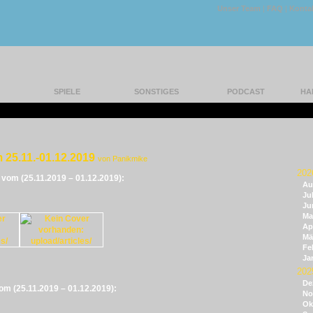
Unser Team
|
FAQ
|
Konta
SPIELE
SONSTIGES
PODCAST
HA
 25.11.-01.12.2019
von Panikmike
202
e vom (25.11.2019 – 01.12.2019):
Au
Jul
Ju
Ma
Apr
Mä
Fe
Ja
202
De
vom (25.11.2019 – 01.12.2019):
No
Ok