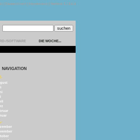
kt
|
Datenschutz
|
Impressum
|
Version 1.13.0.9
RD-/SOFTWARE
DIE WOCHE...
NAVIGATION
6
gust
i
ni
i
il
rz
bruar
nuar
5
zember
vember
tober