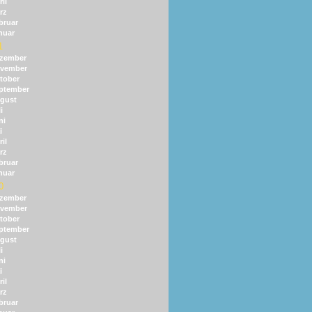
il
rz
bruar
nuar
1
zember
vember
tober
ptember
gust
i
ni
i
il
rz
bruar
nuar
0
zember
vember
tober
ptember
gust
i
ni
i
il
rz
bruar