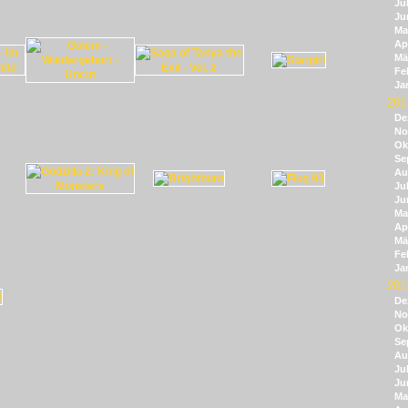
Jul
Ju
Ma
Apr
Mä
Fe
Ja
201
De
No
Ok
Se
Au
Jul
Ju
Ma
Apr
Mä
Fe
Ja
201
De
No
Ok
Se
Au
Jul
Ju
Ma