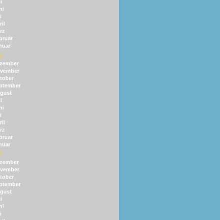
i
ni
i
il
rz
bruar
nuar
3
zember
vember
tober
ptember
gust
i
ni
i
il
rz
bruar
nuar
2
zember
vember
tober
ptember
gust
i
ni
i