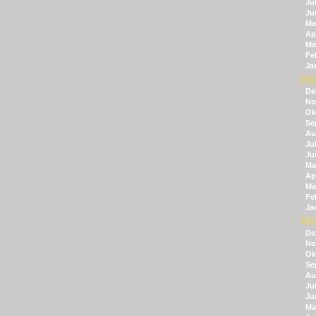
Jul
Ju
Ma
Apr
Mä
Fe
Ja
201
De
No
Ok
Se
Au
Jul
Ju
Ma
Apr
Mä
Fe
Ja
201
De
No
Ok
Se
Au
Jul
Ju
Ma