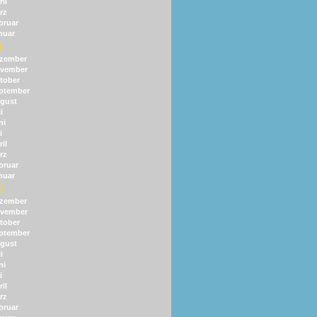
il
rz
bruar
nuar
1
zember
vember
tober
ptember
gust
i
ni
i
il
rz
bruar
nuar
0
zember
vember
tober
ptember
gust
i
ni
i
il
rz
bruar