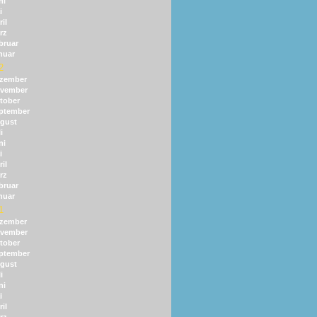
ni
i
il
rz
bruar
nuar
2
zember
vember
tober
ptember
gust
i
ni
i
il
rz
bruar
nuar
1
zember
vember
tober
ptember
gust
i
ni
i
il