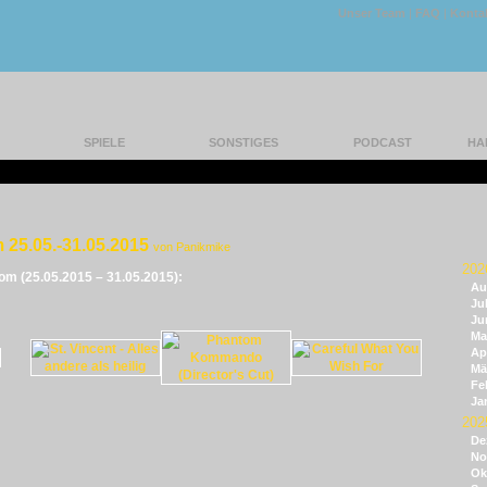
Unser Team
|
FAQ
|
Konta
SPIELE
SONSTIGES
PODCAST
HA
 25.05.-31.05.2015
von Panikmike
202
vom (25.05.2015 – 31.05.2015):
Au
Jul
Ju
Ma
Apr
Mä
Fe
Ja
202
De
No
Ok