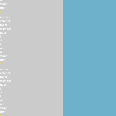
rz
bruar
nuar
0
zember
vember
tober
ptember
gust
i
ni
i
il
rz
bruar
nuar
9
zember
vember
tober
ptember
gust
i
ni
i
il
rz
bruar
nuar