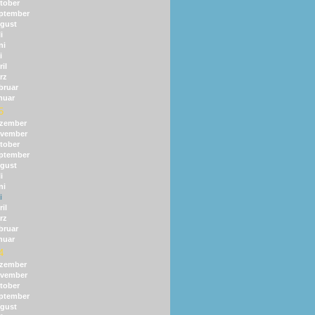
tober
ptember
gust
i
ni
i
il
rz
bruar
nuar
5
zember
vember
tober
ptember
gust
i
ni
i
il
rz
bruar
nuar
4
zember
vember
tober
ptember
gust