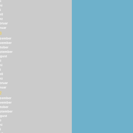
i
ni
i
il
rz
bruar
nuar
3
zember
vember
tober
ptember
gust
i
ni
i
il
rz
bruar
nuar
2
zember
vember
tober
ptember
gust
i
ni
i