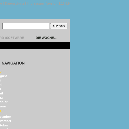
kt
|
Datenschutz
|
Impressum
|
Version 1.13.0.9
RD-/SOFTWARE
DIE WOCHE...
NAVIGATION
6
gust
i
ni
i
il
rz
bruar
nuar
5
zember
vember
tober