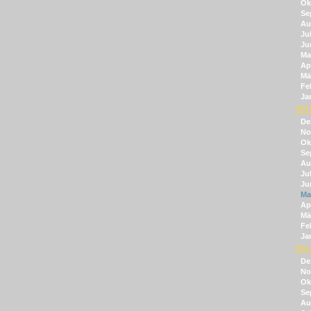
Ok
Se
Au
Jul
Ju
Ma
Apr
Mä
Fe
Ja
201
De
No
Ok
Se
Au
Jul
Ju
Ma
Apr
Mä
Fe
Ja
201
De
No
Ok
Se
Au