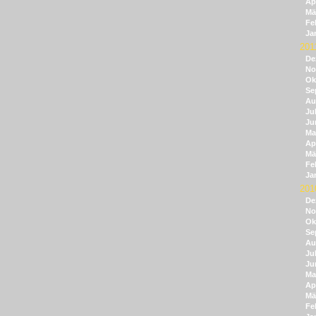
Apr
Mä
Fe
Ja
201
De
No
Ok
Se
Au
Jul
Ju
Ma
Apr
Mä
Fe
Ja
201
De
No
Ok
Se
Au
Jul
Ju
Ma
Apr
Mä
Fe