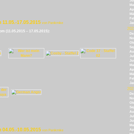
Ju
Ma
Apr
Mä
Fe
 11.05.-17.05.2015
von Panikmike
Ja
202
vom (11.05.2015 – 17.05.2015):
De
No
Ok
Se
Au
Jul
Ju
Ma
Apr
Mä
Fe
Ja
202
De
No
Ok
Se
Au
Jul
Ju
Ma
 04.05.-10.05.2015
Apr
von Panikmike