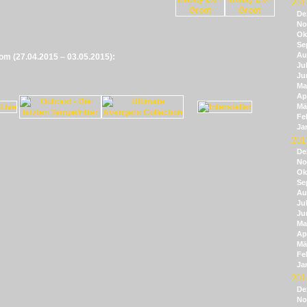
201
De
No
Ok
Se
Au
vom (27.04.2015 – 03.05.2015):
Jul
Ju
Ma
Apr
Mä
Fe
Ja
201
De
No
Ok
Se
Au
Jul
Ju
Ma
Apr
Mä
Fe
Ja
201
De
No