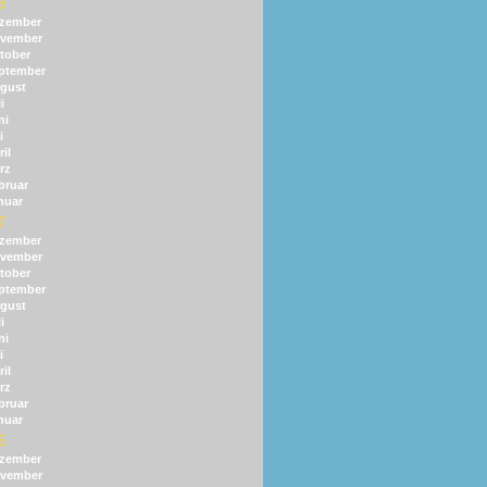
8
zember
vember
tober
ptember
gust
i
ni
i
il
rz
bruar
nuar
7
zember
vember
tober
ptember
gust
i
ni
i
il
rz
bruar
nuar
6
zember
vember