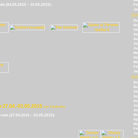
Mä
vom (04.05.2015 – 10.05.2015):
Fe
Ja
202
De
No
Ok
Se
Au
Jul
Ju
Ma
Apr
Mä
Fe
Ja
201
De
No
Ok
Se
Au
 27.04.-03.05.2015
Jul
von Panikmike
Ju
Ma
e vom (27.04.2015 – 03.05.2015):
Apr
Mä
Fe
Ja