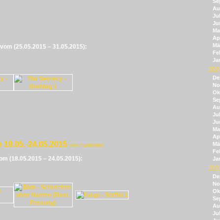
Se
Au
Jul
Ju
Ma
Apr
Mä
e vom (25.05.2015 – 31.05.2015):
Fe
Ja
202
De
No
Ok
Se
Au
Jul
Ju
Ma
Apr
 18.05.-24.05.2015
Mä
von Panikmike
Fe
vom (18.05.2015 – 24.05.2015):
Ja
202
De
No
Ok
Se
Au
Jul