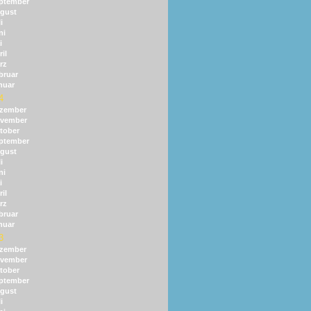
ptember
gust
i
ni
i
il
rz
bruar
nuar
4
zember
vember
tober
ptember
gust
i
ni
i
il
rz
bruar
nuar
3
zember
vember
tober
ptember
gust
i